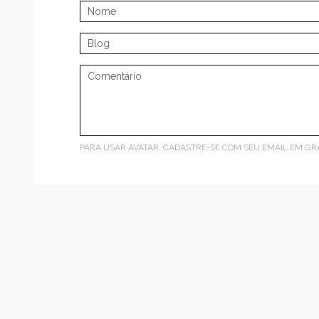
PARA USAR AVATAR, CADASTRE-SE COM SEU EMAIL EM
GR