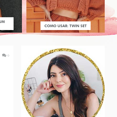
 UM
COMO USAR: TWIN SET
0