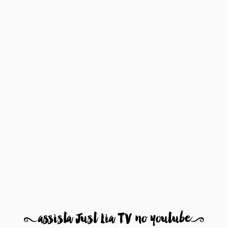
8
assista Just Lia TV no youtube
9