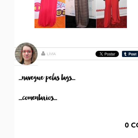
LÍVIA
...navegue pelas tags...
...comentarios...
0
C