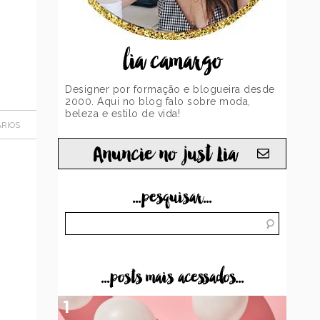
lia camargo
Designer por formação e blogueira desde
2000. Aqui no blog falo sobre moda,
beleza e estilo de vida!
RIOS
Anuncie no just Lia
...pesquisar...
...posts mais acessados...
1