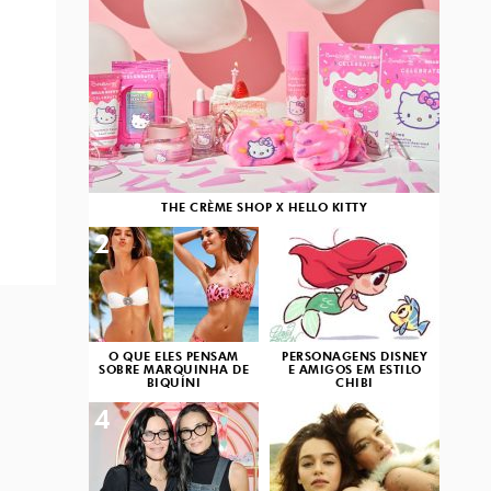
THE CRÈME SHOP X HELLO KITTY
2
3
O QUE ELES PENSAM
PERSONAGENS DISNEY
SOBRE MARQUINHA DE
E AMIGOS EM ESTILO
BIQUÍNI
CHIBI
4
5