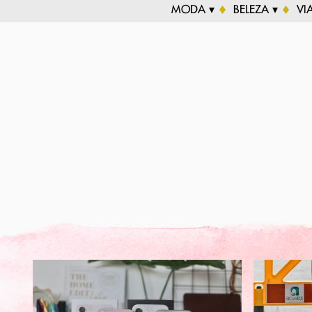
MODA ▾
BELEZA ▾
VI