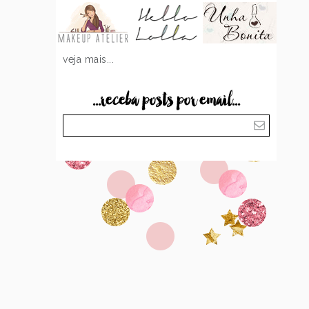
veja mais...
...receba posts por email...