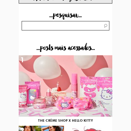
...pesquisar...
...posts mais acessados...
1
THE CRÈME SHOP X HELLO KITTY