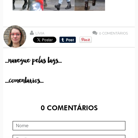
LÍVIA
0
COMENTÁRIOS
...navegue pelas tags...
...comentarios...
0
COMENTÁRIOS