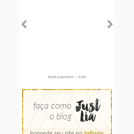
Robô aspirador – ILife