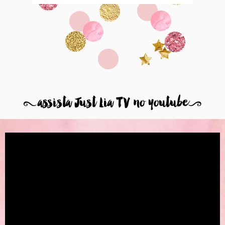
8
assista Just Lia TV no youtube
9