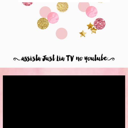
8
assista Just Lia TV no youtube
9