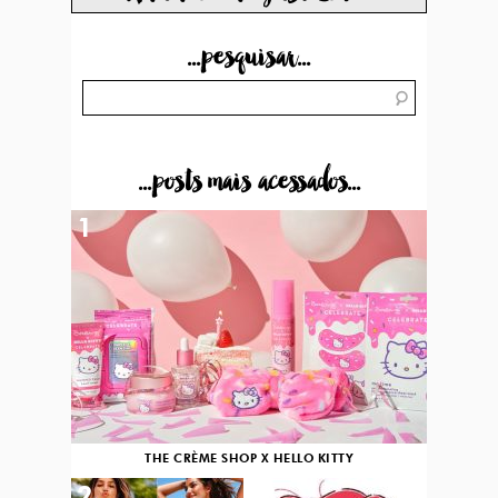
...pesquisar...
...posts mais acessados...
1
THE CRÈME SHOP X HELLO KITTY