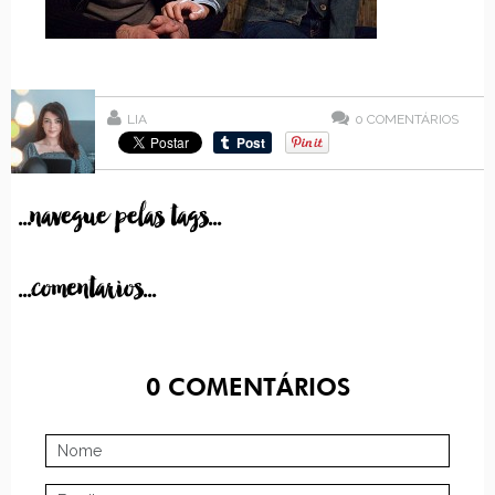
LIA
0
COMENTÁRIOS
...navegue pelas tags...
...comentarios...
0
COMENTÁRIOS