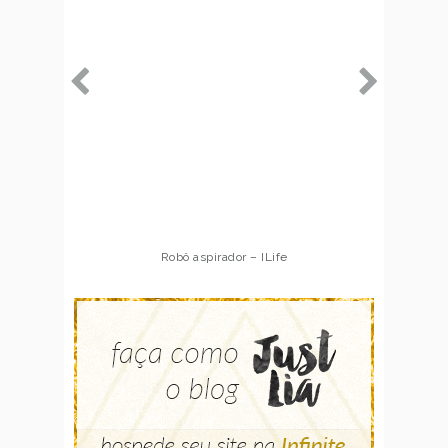
Robô aspirador – ILife