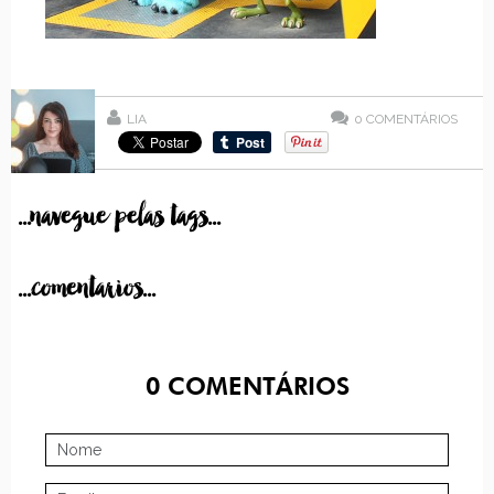
LIA
0
COMENTÁRIOS
...navegue pelas tags...
...comentarios...
0
COMENTÁRIOS