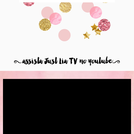
8
assista Just Lia TV no youtube
9