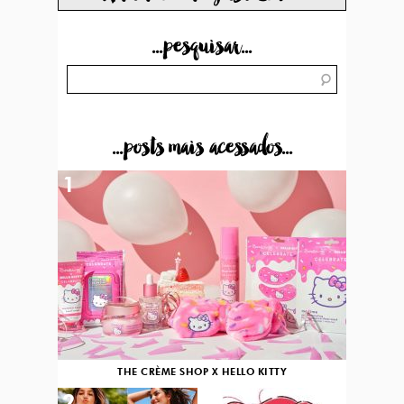
...pesquisar...
...posts mais acessados...
1
THE CRÈME SHOP X HELLO KITTY