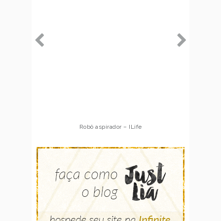
Robô aspirador – Multilaser