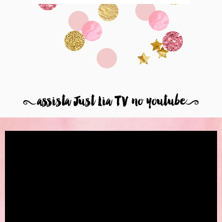
8
assista Just Lia TV no youtube
9