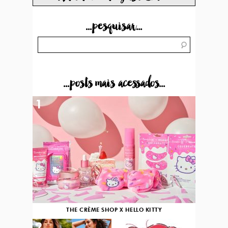
...pesquisar...
...posts mais acessados...
1
THE CRÈME SHOP X HELLO KITTY