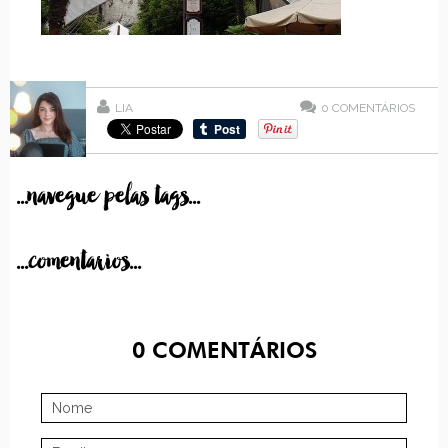
LIA
0
COMENTÁRIOS
...navegue pelas tags...
...comentarios...
0
COMENTÁRIOS