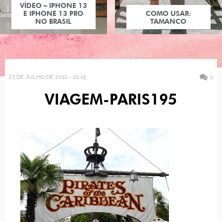
EO – IPHONE 13
IPHONE 13 PRO
COMO USAR:
NO BRASIL
TAMANCO
27 DE JULHO DE 2011 - 21:15
0
VIAGEM-PARIS195