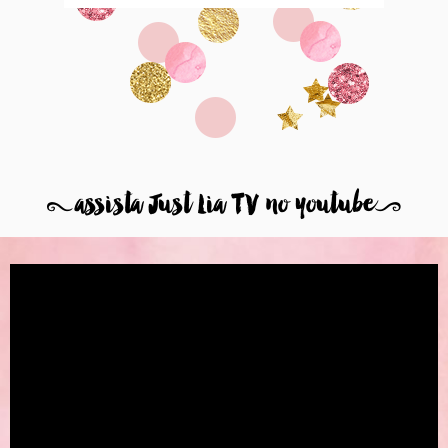
8
assista Just Lia TV no youtube
9