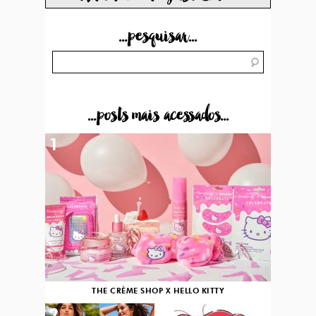
...pesquisar...
...posts mais acessados...
1
THE CRÈME SHOP X HELLO KITTY