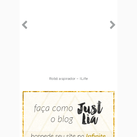
Robô aspirador – ILife