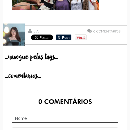
LIA
0
COMENTÁRIOS
...navegue pelas tags...
...comentarios...
0
COMENTÁRIOS