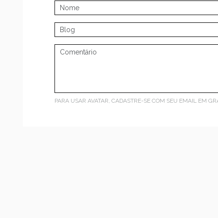
PARA USAR AVATAR, CADASTRE-SE COM SEU EMAIL EM
GR