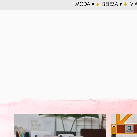
MODA ▾
BELEZA ▾
VI