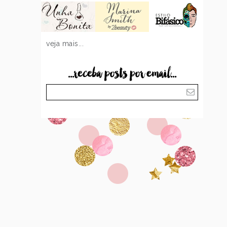
veja mais...
...receba posts por email...