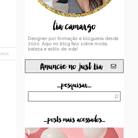
lia camargo
Designer por formação e blogueira desde
2000. Aqui no blog falo sobre moda,
beleza e estilo de vida!
RIOS
Anuncie no just Lia
...pesquisar...
...posts mais acessados...
1