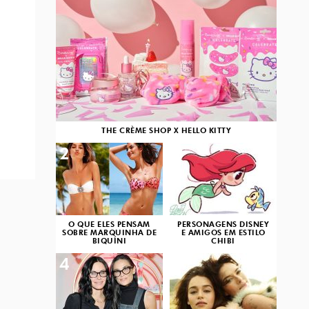
THE CRÈME SHOP X HELLO KITTY
2
3
O QUE ELES PENSAM
PERSONAGENS DISNEY
SOBRE MARQUINHA DE
E AMIGOS EM ESTILO
BIQUÍNI
CHIBI
4
5