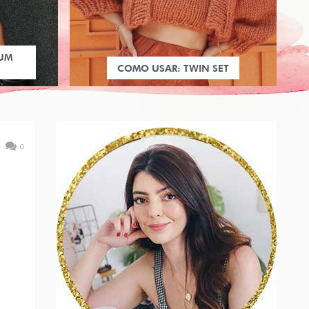
 UM
COMO USAR: TWIN SET
0