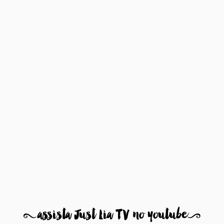
8
assista Just Lia TV no youtube
9