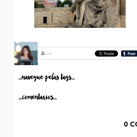
LIA
...navegue pelas tags...
...comentarios...
0
C