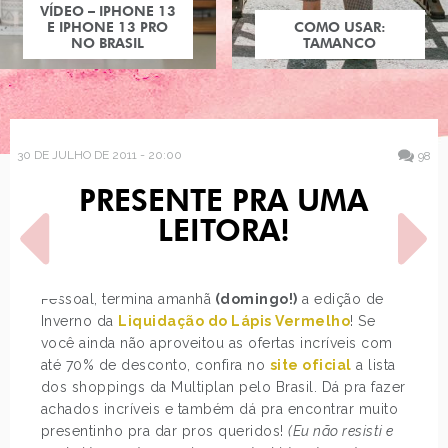
COMO USAR:
TAMANCO
30 DE JULHO DE 2011 - 20:00
98
PRESENTE PRA UMA
LEITORA!
Pessoal, termina amanhã
(domingo!)
a edição de
Inverno da
Liquidação do Lápis Vermelho
! Se
POST ANTERIOR
PRÓXIMO POST
você ainda não aproveitou as ofertas incríveis com
LOOK DO DIA: BRASÃO
YOUPIX FESTIVAL
até 70% de desconto, confira no
site oficial
a lista
dos shoppings da Multiplan pelo Brasil. Dá pra fazer
achados incríveis e também dá pra encontrar muito
presentinho pra dar pros queridos!
(Eu não resisti e