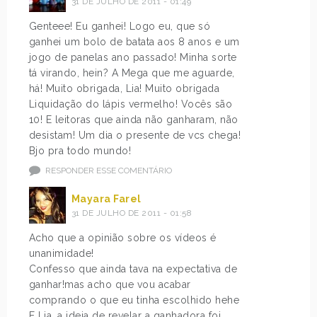
31 DE JULHO DE 2011 - 01:49
Genteee! Eu ganhei! Logo eu, que só
ganhei um bolo de batata aos 8 anos e um
jogo de panelas ano passado! Minha sorte
tá virando, hein? A Mega que me aguarde,
há! Muito obrigada, Lia! Muito obrigada
Liquidação do lápis vermelho! Vocês são
10! E leitoras que ainda não ganharam, não
desistam! Um dia o presente de vcs chega!
Bjo pra todo mundo!
RESPONDER ESSE COMENTÁRIO
Mayara Farel
31 DE JULHO DE 2011 - 01:58
Acho que a opinião sobre os vídeos é
unanimidade!
Confesso que ainda tava na expectativa de
ganhar!mas acho que vou acabar
comprando o que eu tinha escolhido hehe
E Lia, a ideia de revelar a ganhadora foi