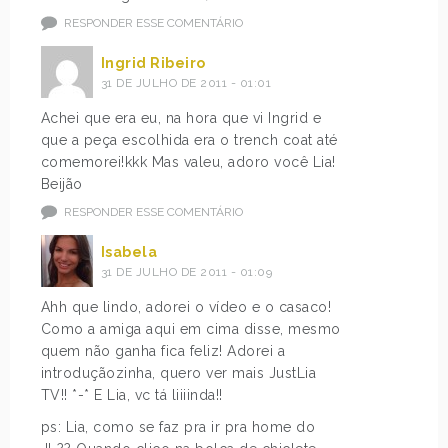
RESPONDER ESSE COMENTÁRIO
Ingrid Ribeiro
31 DE JULHO DE 2011 - 01:01
Achei que era eu, na hora que vi Ingrid e
que a peça escolhida era o trench coat até
comemorei!kkk Mas valeu, adoro você Lia!
Beijão
RESPONDER ESSE COMENTÁRIO
Isabela
31 DE JULHO DE 2011 - 01:09
Ahh que lindo, adorei o vídeo e o casaco!
Como a amiga aqui em cima disse, mesmo
quem não ganha fica feliz! Adorei a
introduçãozinha, quero ver mais JustLia
TV!! *-* E Lia, vc tá liiiinda!!
ps: Lia, como se faz pra ir pra home do