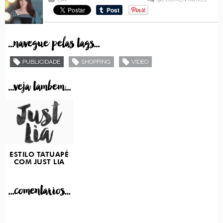
...navegue pelas tags...
PUBLICIDADE
SHOPPING
VÍDEO
...veja tambem...
ESTILO TATUAPÉ
COM JUST LIA
...comentarios...