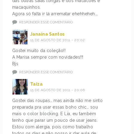
das outras saias longas e dos macacões e
macaquinhos.
Agora só falta ir lá arrematar ehehheheh….
RESPONDER ESSE COMENTÁRIO
Janaína Santos
15 DE AGOSTO DE 2011 - 20:02
Gostei muito da coleção!!
A Marisa sempre com novidades!!!
Bjs
RESPONDER ESSE COMENTÁRIO
Taiza
15 DE AGOSTO DE 2011 - 20:06
Gostei das roupas… mas ainda não me sinto
preparada pra usar essas boho chic… sou
mais o color blocking. E Lia, eu também
tenho que parar um pouco de usar jeans.
Estou com alergia, pois como trabalho
todos os dias e não posso ir dar aula de