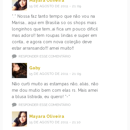
Mayara Oliveira
15 DE AGOSTO DE 2011 - 21:09
*.* Nossa faz tanto tempo que não vou na
Marisa… aqui em Brasilia so os shops mais
longinhos que tem…ai fica um pouco dificil
mas adoro!! tem roupas lindas e super em
conta… e agora com nova coleção deve
estar arransando!!! amei muito!!
RESPONDER ESSE COMENTÁRIO
Gaby
15 DE AGOSTO DE 2011 - 21:09
Não curti muito as estampas não, aliás, não
me dou mutio bem com elas rs. Mais amei
a blusa listrada, eu quero! *-*
RESPONDER ESSE COMENTÁRIO
Mayara Oliveira
15 DE AGOSTO DE 2011 - 21:10