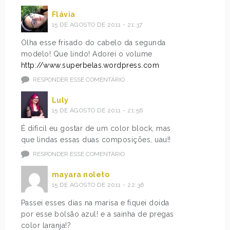
Flávia
15 DE AGOSTO DE 2011 - 21:37
Olha esse frisado do cabelo da segunda
modelo! Que lindo! Adorei o volume
http://www.superbelas.wordpress.com
RESPONDER ESSE COMENTÁRIO
Luly
15 DE AGOSTO DE 2011 - 21:56
É difícil eu gostar de um color block, mas
que lindas essas duas composições, uau!!
RESPONDER ESSE COMENTÁRIO
mayara noleto
15 DE AGOSTO DE 2011 - 22:36
Passei esses dias na marisa e fiquei doida
por esse bolsão azul! e a sainha de pregas
color laranja!?