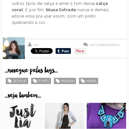
outros tipos de calça e amei o tom dessa
calça
coral
. E por fim,
blusa listrada
nunca é demais,
adorei essa pra usar assim, com um preto,
quebrando a cor.
LIA
126
COMENTÁRIOS
...navegue pelas tags...
DESFILE
F*HITS
MARISA
MODA
...veja tambem...