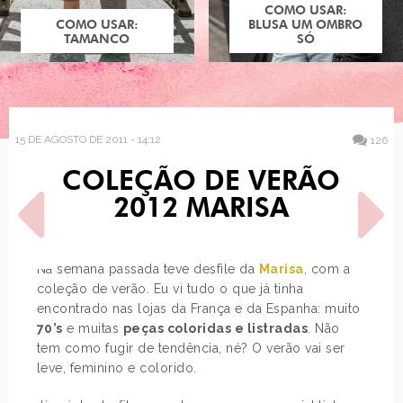
COMO USAR:
COMO USAR:
BLUSA UM OMBRO
TAMANCO
SÓ
15 DE AGOSTO DE 2011 - 14:12
126
COLEÇÃO DE VERÃO
2012 MARISA
Na semana passada teve desfile da
Marisa
, com a
coleção de verão. Eu vi tudo o que já tinha
POST ANTERIOR
PRÓXIMO POST
encontrado nas lojas da França e da Espanha: muito
3ª TEMPORADA DE MODA
DESEJO DO DIA:
70’s
e muitas
peças coloridas e listradas
. Não
CAPRICHO
BRACELETE DE COBRA
tem como fugir de tendência, né? O verão vai ser
leve, feminino e colorido.