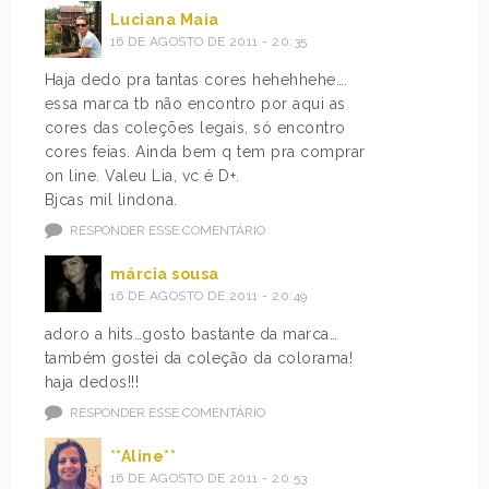
Luciana Maia
16 DE AGOSTO DE 2011 - 20:35
Haja dedo pra tantas cores hehehhehe….
essa marca tb não encontro por aqui as
cores das coleções legais, só encontro
cores feias. Ainda bem q tem pra comprar
on line. Valeu Lia, vc é D+.
Bjcas mil lindona.
RESPONDER ESSE COMENTÁRIO
márcia sousa
16 DE AGOSTO DE 2011 - 20:49
adoro a hits…gosto bastante da marca…
também gostei da coleção da colorama!
haja dedos!!!
RESPONDER ESSE COMENTÁRIO
**Aline**
16 DE AGOSTO DE 2011 - 20:53