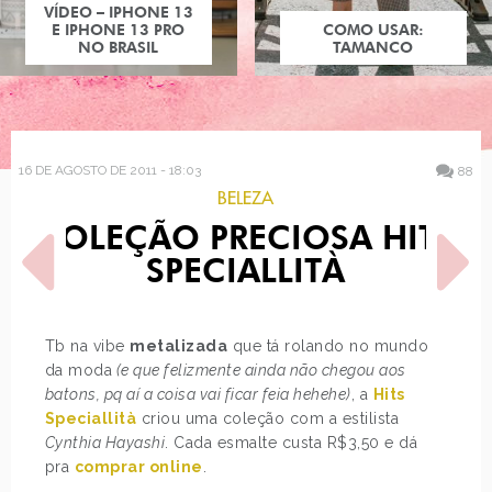
COMO USAR:
COMO USAR:
BLUSA UM OMBRO
TAMANCO
SÓ
16 DE AGOSTO DE 2011 - 18:03
88
BELEZA
COLEÇÃO PRECIOSA HITS
SPECIALLITÀ
Tb na vibe
metalizada
que tá rolando no mundo
da moda
(e que felizmente ainda não chegou aos
POST ANTERIOR
PRÓXIMO POST
batons, pq aí a coisa vai ficar feia hehehe)
, a
Hits
COLEÇÃO CHROMIC
COLEÇÃO FÓRMULA
SANCION ANGEL
SECRETA COLORAMA
Speciallità
criou uma coleção com a estilista
Cynthia Hayashi
. Cada esmalte custa R$3,50 e dá
pra
comprar online
.