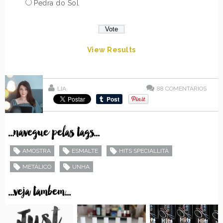
Pedra do Sol
View Results
LIA
88
COMENTÁRIOS
...navegue pelas tags...
AMOSTRA
ESMALTE
HITS SPECIALLITÀ
METÁLICO
UNHA
...veja tambem...