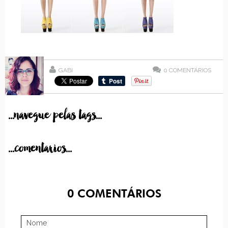
GABI
0
COMENTÁRIOS
...navegue pelas tags...
...comentarios...
0
COMENTÁRIOS