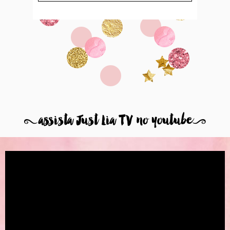
8
assista Just Lia TV no youtube
9