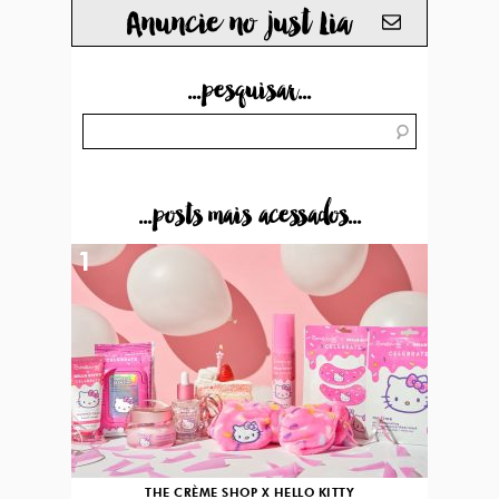
Anuncie no just Lia
...pesquisar...
...posts mais acessados...
1
THE CRÈME SHOP X HELLO KITTY