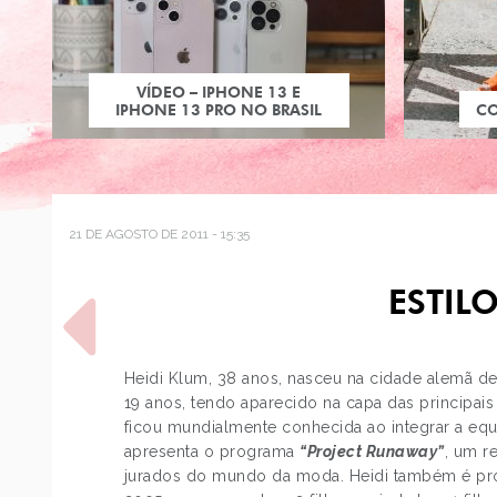
VÍDEO – IPHONE 13 E
IPHONE 13 PRO NO BRASIL
C
21 DE AGOSTO DE 2011 - 15:35
ESTILO
Heidi Klum, 38 anos, nasceu na cidade alemã 
19 anos, tendo aparecido na capa das principais
ficou mundialmente conhecida ao integrar a eq
POST ANTERIOR
apresenta o programa
“Project Runaway”
, um r
COMO USAR: CROPPED
jurados do mundo da moda. Heidi também é pro
TOP