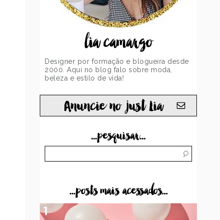
lia camargo
Designer por formação e blogueira desde
2000. Aqui no blog falo sobre moda,
beleza e estilo de vida!
Anuncie no just Lia
...pesquisar...
...posts mais acessados...
1