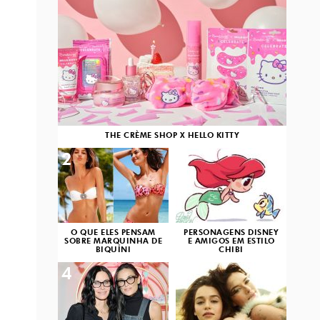
THE CRÈME SHOP X HELLO KITTY
2
3
O QUE ELES PENSAM
PERSONAGENS DISNEY
SOBRE MARQUINHA DE
E AMIGOS EM ESTILO
BIQUÍNI
CHIBI
4
5