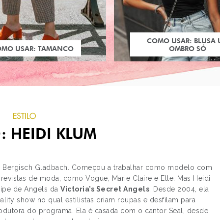
COMO USAR: BLUSA
OMO USAR: TAMANCO
OMBRO SÓ
ESTILO
: HEIDI KLUM
de Bergisch Gladbach. Começou a trabalhar como modelo com
 revistas de moda, como Vogue, Marie Claire e Elle. Mas Heidi
uipe de Angels da
Victoria’s Secret Angels
. Desde 2004, ela
PRÓXIMO POST
eality show no qual estilistas criam roupas e desfilam para
FOTOGRAFIA: NOIVOS
dutora do programa. Ela é casada com o cantor Seal, desde
URSOS