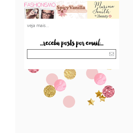
veja mais...
...receba posts por email...