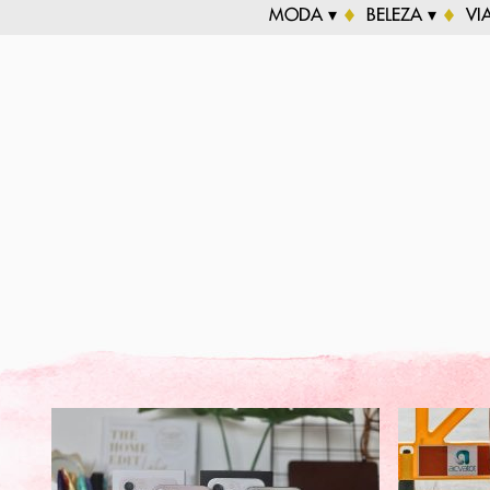
MODA ▾
BELEZA ▾
VI