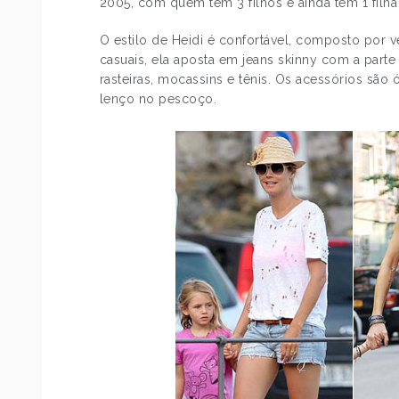
2005, com quem tem 3 filhos e ainda tem 1 filha
O estilo de Heidi é confortável, composto por v
casuais, ela aposta em jeans skinny com a parte
rasteiras, mocassins e tênis. Os acessórios são 
lenço no pescoço.