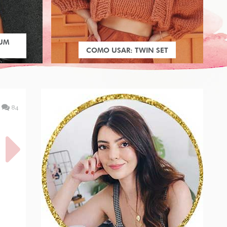
 UM
COMO USAR: TWIN SET
84