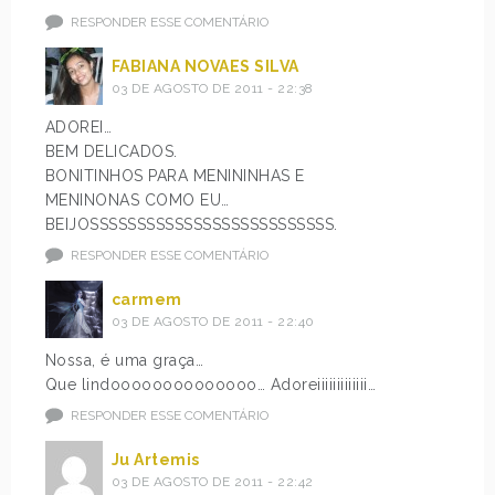
RESPONDER ESSE COMENTÁRIO
FABIANA NOVAES SILVA
03 DE AGOSTO DE 2011 - 22:38
ADOREI…
BEM DELICADOS.
BONITINHOS PARA MENININHAS E
MENINONAS COMO EU…
BEIJOSSSSSSSSSSSSSSSSSSSSSSSSSS.
RESPONDER ESSE COMENTÁRIO
carmem
03 DE AGOSTO DE 2011 - 22:40
Nossa, é uma graça…
Que lindoooooooooooooo… Adoreiiiiiiiiiiiii…
RESPONDER ESSE COMENTÁRIO
Ju Artemis
03 DE AGOSTO DE 2011 - 22:42