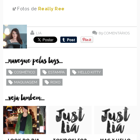
Fotos de
Really Ree
LIA
89
COMENTÁRIOS
...navegue pelas tags...
COSMÉTICO
ESTAMPA
HELLO KITTY
MAQUIAGEM
ROXO
...veja tambem...