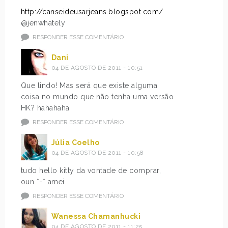
http://canseideusarjeans.blogspot.com/
@jenwhately
RESPONDER ESSE COMENTÁRIO
Dani
04 DE AGOSTO DE 2011 - 10:51
Que lindo! Mas será que existe alguma
coisa no mundo que não tenha uma versão
HK? hahahaha
RESPONDER ESSE COMENTÁRIO
Júlia Coelho
04 DE AGOSTO DE 2011 - 10:58
tudo hello kitty da vontade de comprar,
oun *-* amei
RESPONDER ESSE COMENTÁRIO
Wanessa Chamanhucki
04 DE AGOSTO DE 2011 - 11:25