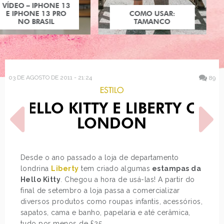
COMO USAR:
TAMANCO
03 DE AGOSTO DE 2011 - 21:24
89
ESTILO
HELLO KITTY E LIBERTY OF
LONDON
Desde o ano passado a loja de departamento
londrina
Liberty
tem criado algumas
estampas da
POST ANTERIOR
PRÓXIMO POST
Hello Kitty
. Chegou a hora de usá-las! A partir do
FRANÇOIS ROBERT
THE SIMS SOCIAL, O THE
SIMS DO FACEBOOK
final de setembro a loja passa a comercializar
diversos produtos como roupas infantis, acessórios,
sapatos, cama e banho, papelaria e até cerâmica,
tudo por menos de £25.