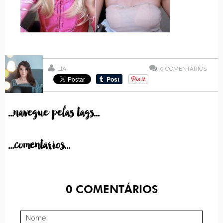
LIA
0
COMENTÁRIOS
...navegue pelas tags...
...comentarios...
0
COMENTÁRIOS