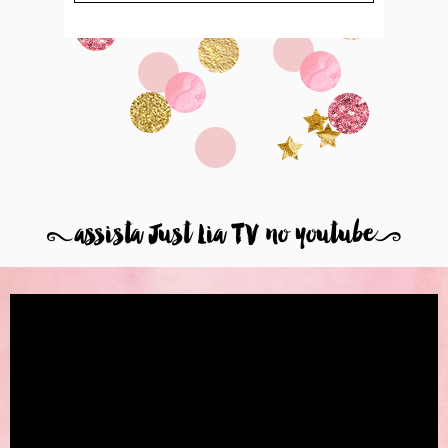
8
assista Just Lia TV no youtube
9