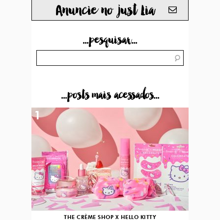
Anuncie no just Lia
...pesquisar...
...posts mais acessados...
1
THE CRÈME SHOP X HELLO KITTY