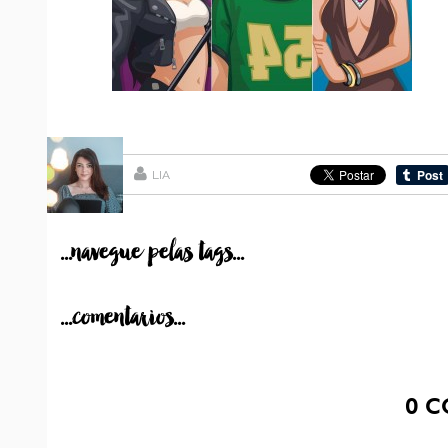
LIA
...navegue pelas tags...
...comentarios...
0
C