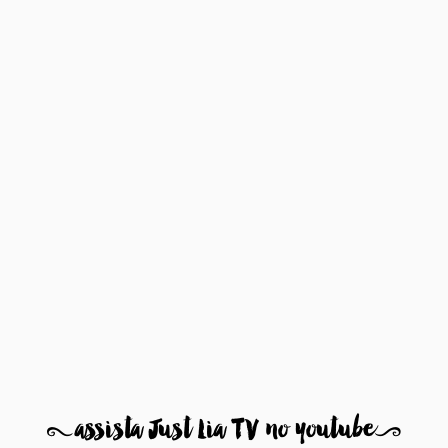
8
assista Just Lia TV no youtube
9