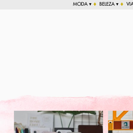
MODA ▾
BELEZA ▾
VI