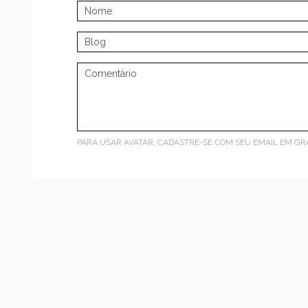
PARA USAR AVATAR, CADASTRE-SE COM SEU EMAIL EM
GR