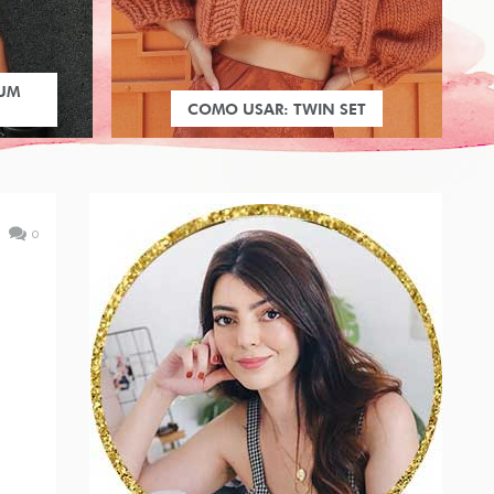
 UM
COMO USAR: TWIN SET
0