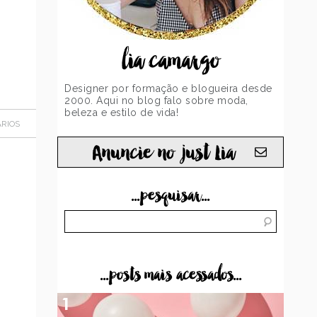
lia camargo
Designer por formação e blogueira desde
2000. Aqui no blog falo sobre moda,
beleza e estilo de vida!
RIOS
Anuncie no just Lia
...pesquisar...
...posts mais acessados...
1