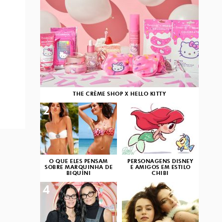
THE CRÈME SHOP X HELLO KITTY
2
3
O QUE ELES PENSAM
PERSONAGENS DISNEY
SOBRE MARQUINHA DE
E AMIGOS EM ESTILO
BIQUÍNI
CHIBI
4
5