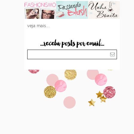
veja mais...
...receba posts por email...