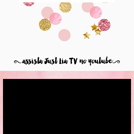
8
assista Just Lia TV no youtube
9