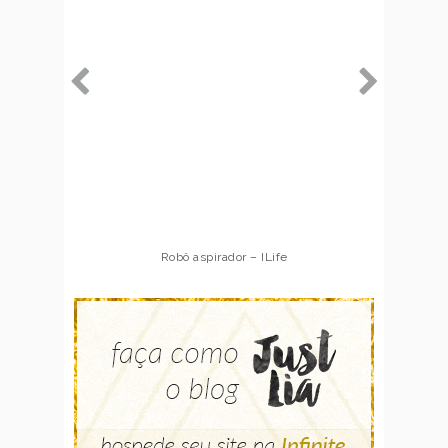
Robô aspirador – ILife