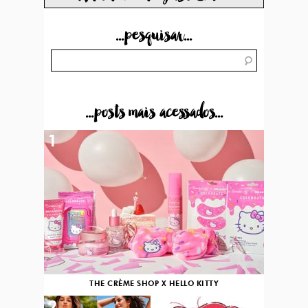
...pesquisar...
...posts mais acessados...
1
THE CRÈME SHOP X HELLO KITTY