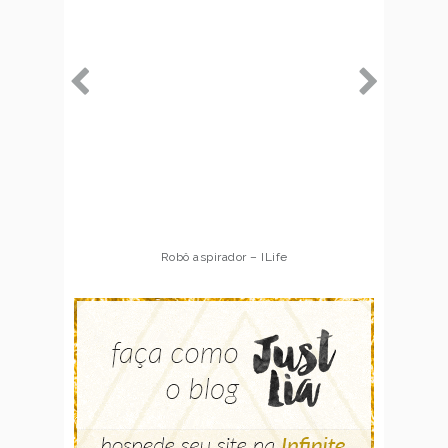
Robô aspirador – ILife