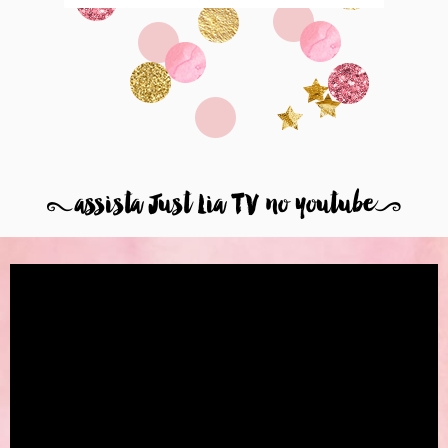
8
assista Just Lia TV no youtube
9