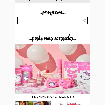
...pesquisar...
...posts mais acessados...
1
THE CRÈME SHOP X HELLO KITTY