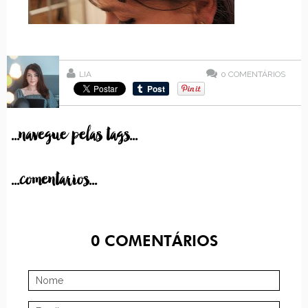
LIA
0
COMENTÁRIOS
...navegue pelas tags...
...comentarios...
0
COMENTÁRIOS