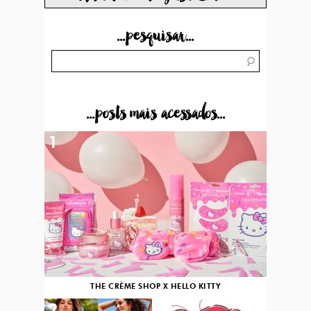
...pesquisar...
...posts mais acessados...
1
THE CRÈME SHOP X HELLO KITTY