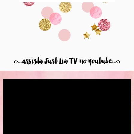
8
assista Just Lia TV no youtube
9