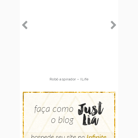
Robô aspirador – ILife