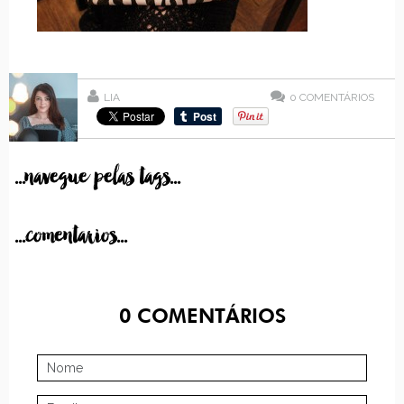
LIA
0
COMENTÁRIOS
...navegue pelas tags...
...comentarios...
0
COMENTÁRIOS