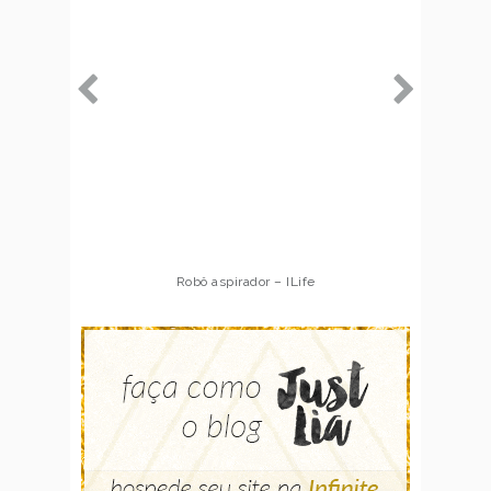
Robô aspirador – ILife