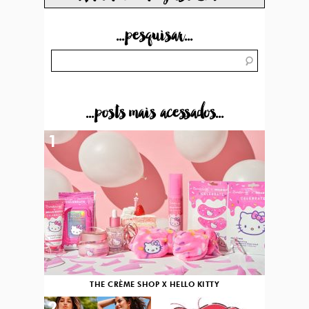
...pesquisar...
...posts mais acessados...
1
THE CRÈME SHOP X HELLO KITTY