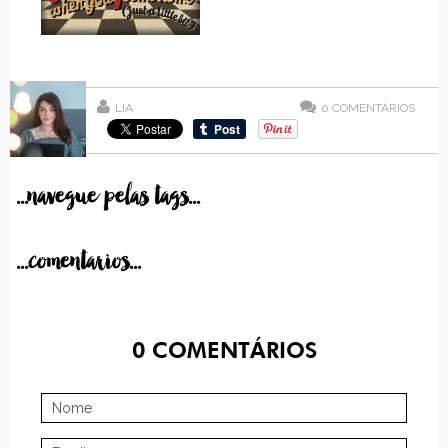
LIA
0
COMENTÁRIOS
...navegue pelas tags...
...comentarios...
0
COMENTÁRIOS