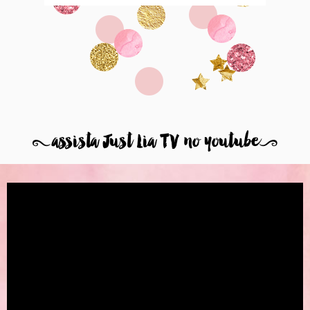
8
assista Just Lia TV no youtube
9