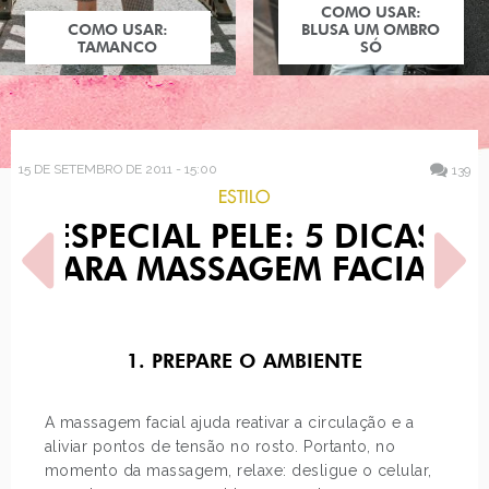
COMO USAR:
COMO USAR:
BLUSA UM OMBRO
TAMANCO
SÓ
15 DE SETEMBRO DE 2011 - 15:00
139
ESTILO
ESPECIAL PELE: 5 DICAS
PARA MASSAGEM FACIAL
1. PREPARE O AMBIENTE
POST ANTERIOR
PRÓXIMO POST
LOOK DO DIA: ROCK IN RIO
COMO USAR: ROUPAS PARA
+ PROMOÇÃO
O ROCK IN RIO
A massagem facial ajuda reativar a circulação e a
aliviar pontos de tensão no rosto. Portanto, no
momento da massagem, relaxe: desligue o celular,