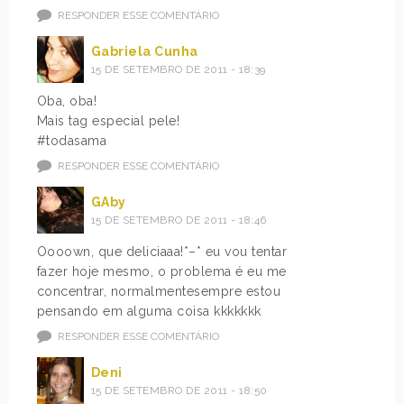
RESPONDER ESSE COMENTÁRIO
Gabriela Cunha
15 DE SETEMBRO DE 2011 - 18:39
Oba, oba!
Mais tag especial pele!
#todasama
RESPONDER ESSE COMENTÁRIO
GAby
15 DE SETEMBRO DE 2011 - 18:46
Oooown, que deliciaaa!*–* eu vou tentar
fazer hoje mesmo, o problema é eu me
concentrar, normalmentesempre estou
pensando em alguma coisa kkkkkkk
RESPONDER ESSE COMENTÁRIO
Deni
15 DE SETEMBRO DE 2011 - 18:50