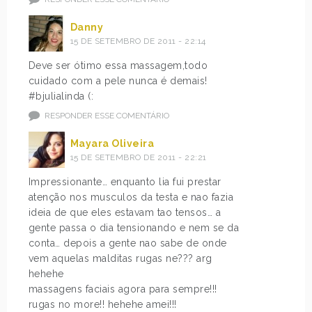
Danny
15 DE SETEMBRO DE 2011 - 22:14
Deve ser ótimo essa massagem,todo
cuidado com a pele nunca é demais!
#bjulialinda (:
RESPONDER ESSE COMENTÁRIO
Mayara Oliveira
15 DE SETEMBRO DE 2011 - 22:21
Impressionante… enquanto lia fui prestar
atenção nos musculos da testa e nao fazia
ideia de que eles estavam tao tensos… a
gente passa o dia tensionando e nem se da
conta… depois a gente nao sabe de onde
vem aquelas malditas rugas ne??? arg
hehehe
massagens faciais agora para sempre!!!
rugas no more!! hehehe amei!!!