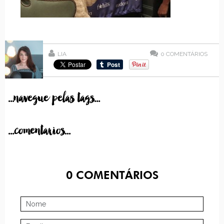
LIA
0
COMENTÁRIOS
...navegue pelas tags...
...comentarios...
0
COMENTÁRIOS