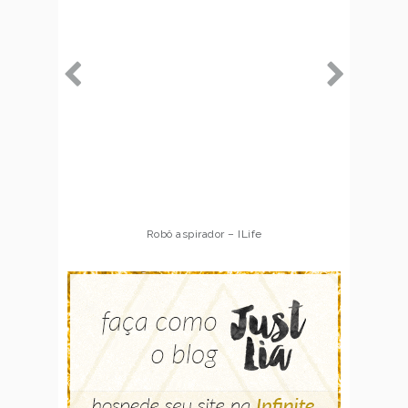
Robô aspirador – ILife