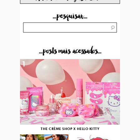
...pesquisar...
...posts mais acessados...
1
THE CRÈME SHOP X HELLO KITTY