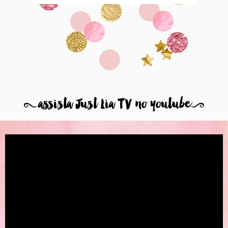
8
assista Just Lia TV no youtube
9