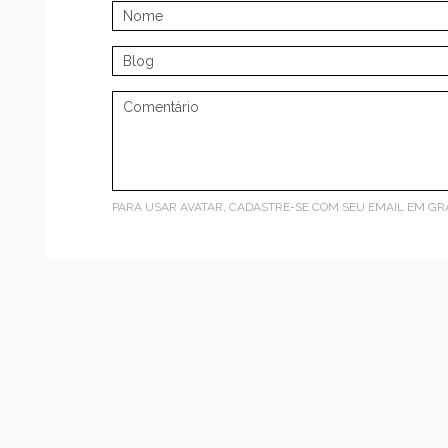
PARA USAR AVATAR, CADASTRE-SE COM SEU EMAIL EM
GR