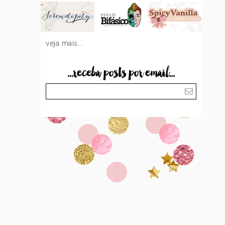
veja mais...
...receba posts por email...