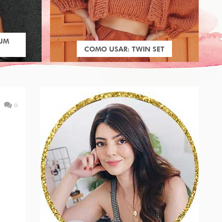
 UM
COMO USAR: TWIN SET
0