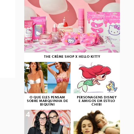
THE CRÈME SHOP X HELLO KITTY
2
3
O QUE ELES PENSAM
PERSONAGENS DISNEY
SOBRE MARQUINHA DE
E AMIGOS EM ESTILO
BIQUÍNI
CHIBI
4
5