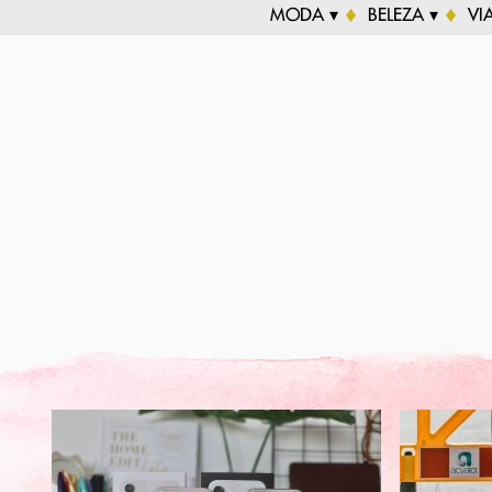
MODA ▾
BELEZA ▾
VI