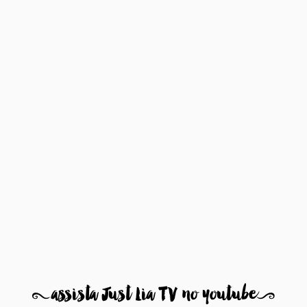
8
assista Just Lia TV no youtube
9