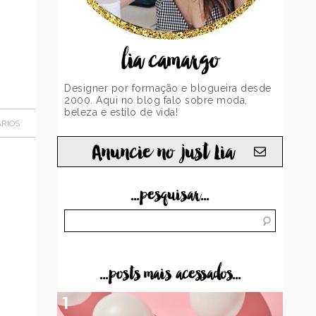
lia camargo
Designer por formação e blogueira desde
2000. Aqui no blog falo sobre moda,
beleza e estilo de vida!
RIOS
Anuncie no just Lia
...pesquisar...
...posts mais acessados...
1