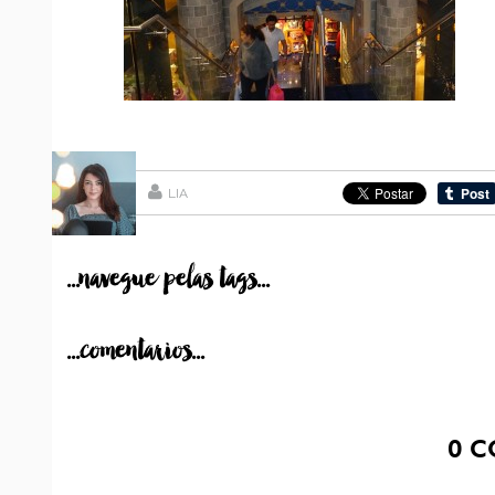
LIA
...navegue pelas tags...
...comentarios...
0
C