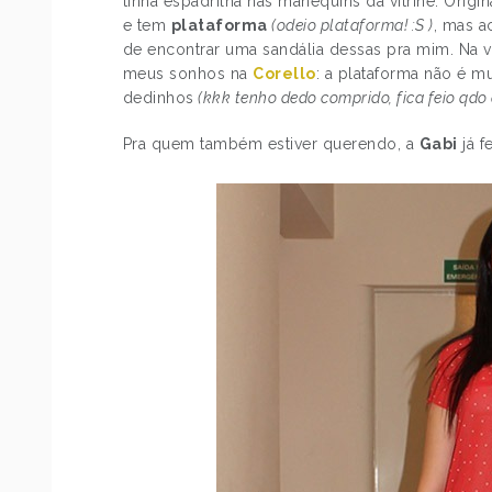
tinha espadrilha nas manequins da vitrine. Orig
e tem
plataforma
(odeio plataforma! :S )
, mas a
de encontrar uma sandália dessas pra mim. Na 
meus sonhos na
Corello
: a plataforma não é mu
dedinhos
(kkk tenho dedo comprido, fica feio qdo
Pra quem também estiver querendo, a
Gabi
já 