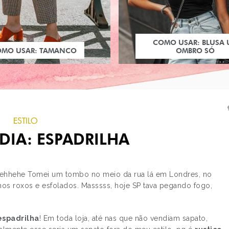
COMO USAR: BLUSA
OMO USAR: TAMANCO
OMBRO SÓ
ESTILO
DIA: ESPADRILHA
 ehhehe Tomei um tombo no meio da rua lá em Londres, no
lhos roxos e esfolados. Masssss, hoje SP tava pegando fogo,
PRÓXIMO POST
COMO SECAR O CABE
espadrilha
! Em toda loja, até nas que não vendiam sapato,
MAIS RÁPIDO