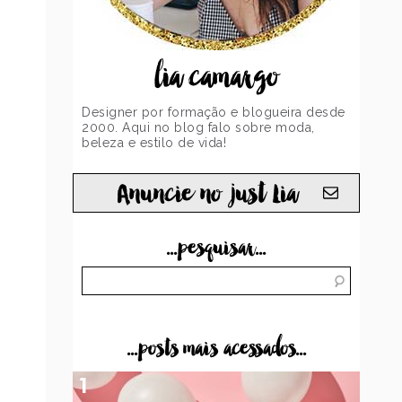
lia camargo
Designer por formação e blogueira desde
2000. Aqui no blog falo sobre moda,
beleza e estilo de vida!
Anuncie no just Lia
...pesquisar...
...posts mais acessados...
1