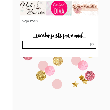
veja mais...
...receba posts por email...