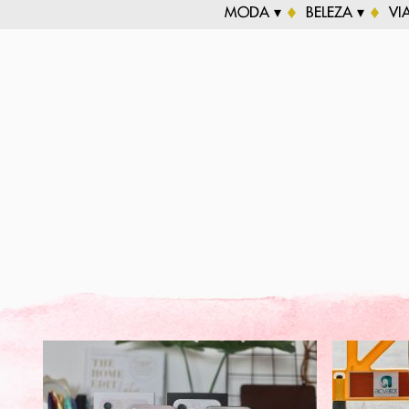
MODA ▾
BELEZA ▾
VI