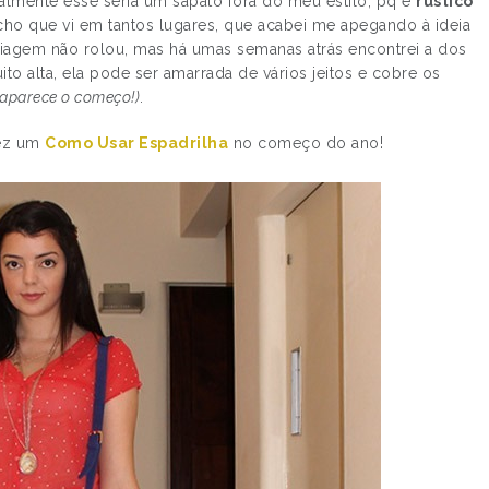
inalmente esse seria um sapato fora do meu estilo, pq é
rustico
cho que vi em tantos lugares, que acabei me apegando à ideia
viagem não rolou, mas há umas semanas atrás encontrei a dos
ito alta, ela pode ser amarrada de vários jeitos e cobre os
 aparece o começo!)
.
fez um
Como Usar Espadrilha
no começo do ano!