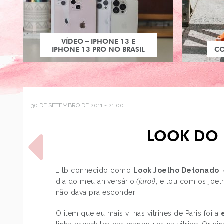
VÍDEO – IPHONE 13 E
IPHONE 13 PRO NO BRASIL
C
30 DE SETEMBRO DE 2011 - 21:00
LOOK DO 
… tb conhecido como
Look Joelho Detonado
!
dia do meu aniversário
(juro!)
, e tou com os joe
não dava pra esconder!
POST ANTERIOR
ESTILO: EMILY BLUNT
O item que eu mais vi nas vitrines de Paris foi a