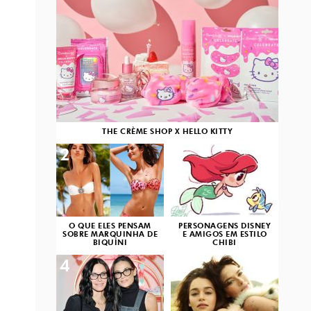
THE CRÈME SHOP X HELLO KITTY
2
3
O QUE ELES PENSAM
PERSONAGENS DISNEY
SOBRE MARQUINHA DE
E AMIGOS EM ESTILO
BIQUÍNI
CHIBI
4
5