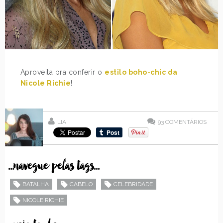
Aproveita pra conferir o
estilo boho-chic da
Nicole Richie
!
LIA
93
COMENTÁRIOS
...navegue pelas tags...
BATALHA
CABELO
CELEBRIDADE
NICOLE RICHIE