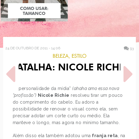
COMO USAR:
COMO USAR:
BLUSA UM OMBRO
TAMANCO
SÓ
24 DE OUTUBRO DE 2011 - 14:06
93
BELEZA
,
ESTILO
BATALHA: NICOLE RICHIE
A “personalidade da mídia”
(ahaha amo essa nova
“profissão”)
Nicole Richie
resolveu tirar um pouco
do comprimento do cabelo. Eu adoro a
POST ANTERIOR
PRÓXIMO POST
possibilidade de renovar o visual como ela, sem
LOOK DO DIA: VESTIDO
ESTILO TATUAPÉ COM
precisar adotar um corte curto ou médio. Ela
LONGO
JUST LIA
manteve o longo, mas agora no mínimo tamanho.
Além disso ela também adotou uma
franja reta
, na