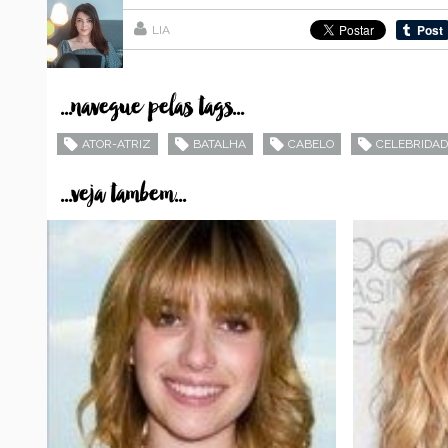
LIA
...navegue pelas tags...
ATOR-ATRIZ
BATALHA
CABELO
CELEBRIDAD
...veja tambem...