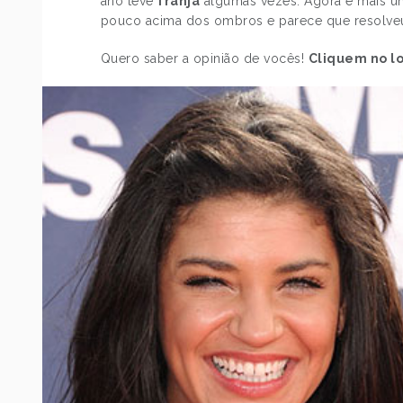
ano teve
franja
algumas vezes. Agora é mais u
pouco acima dos ombros e parece que resolveu d
Quero saber a opinião de vocês!
Cliquem no l