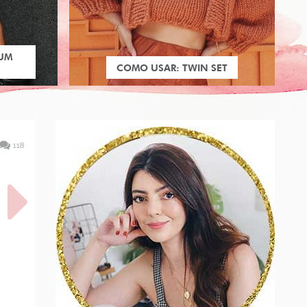
 UM
COMO USAR: TWIN SET
118
ERTS