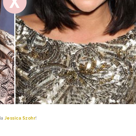
 da
Jessica Szohr
!