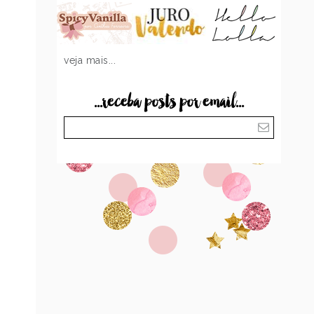
veja mais...
...receba posts por email...