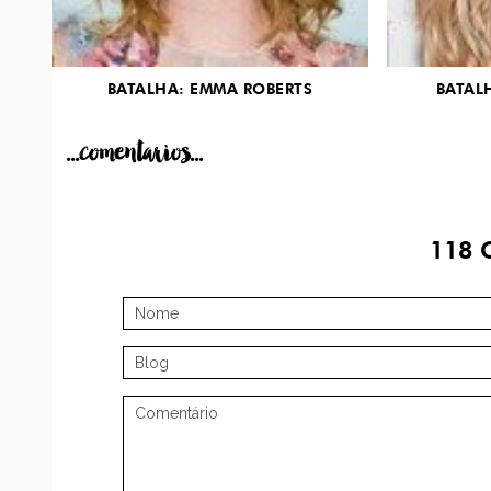
BATALHA: EMMA ROBERTS
BATAL
...comentarios...
118
C