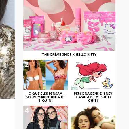
THE CRÈME SHOP X HELLO KITTY
2
3
O QUE ELES PENSAM
PERSONAGENS DISNEY
SOBRE MARQUINHA DE
E AMIGOS EM ESTILO
BIQUÍNI
CHIBI
4
5