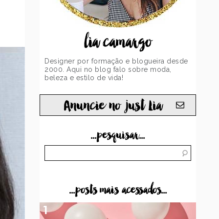
lia camargo
Designer por formação e blogueira desde
2000. Aqui no blog falo sobre moda,
beleza e estilo de vida!
Anuncie no just Lia
...pesquisar...
...posts mais acessados...
1