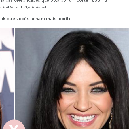
ma das celebridades que opta por um
corte “bob”
, um
eixar a franja crescer.
ook que vocês acham mais bonito!