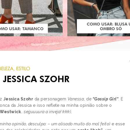
COMO USAR: BLUSA
OMO USAR: TAMANCO
OMBRO SÓ
BELEZA
,
ESTILO
 JESSICA SZOHR
iz
Jessica Szohr
da personagem
Vanessa
, de
“Gossip Girl”
. E
ca da Jessica e isso reflete na minha opinião sobre o
 Westwick
… seguuuura a inveja! kkk)
.
PRÓXIMO POST
BATALHA: EMMA ROB
minha opinião, desculpa: – um alisado muito do mal feito)
e esse