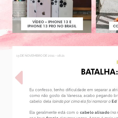
VÍDEO – IPHONE 13 E
IPHONE 13 PRO NO BRASIL
C
13 DE NOVEMBRO DE 2011 - 16:21
BATALHA:
Eu confesso, tenho dificuldade em separar a atr
como não gosto da Vanessa, acabo pegando bron
cabelo dela
(ainda por cima ela foi namorar o
Ed
POST ANTERIOR
BATALHA: DREW
Ela geralmente está com o
cabelo alisado
(na 
BARRYMORE