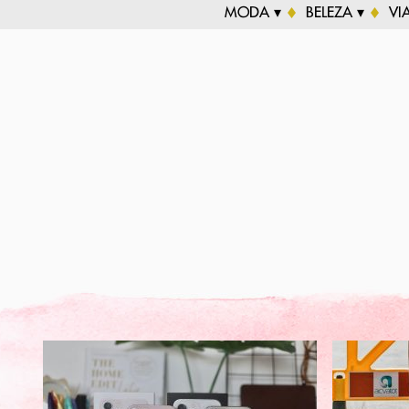
MODA ▾
BELEZA ▾
VI