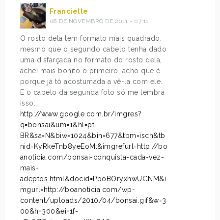
Francielle
08 DE NOVEMBRO DE 2011 - 07:11
O rosto dela tem formato mais quadrado,
mesmo que o segundo cabelo tenha dado
uma disfarçada no formato do rosto dela,
achei mais bonito o primeiro, acho que é
porque já tô acostumada a vê-la com ele.
E o cabelo da segunda foto só me lembra
isso:
http://www.google.com.br/imgres?
q=bonsai&um=1&hl=pt-
BR&sa=N&biw=1024&bih=677&tbm=isch&tb
nid=KyRkeTnb8yeEoM:&imgrefurl=http://bo
anoticia.com/bonsai-conquista-cada-vez-
mais-
adeptos.html&docid=PboBOryxhwUGNM&i
mgurl=http://boanoticia.com/wp-
content/uploads/2010/04/bonsai.gif&w=3
00&h=300&ei=1f-