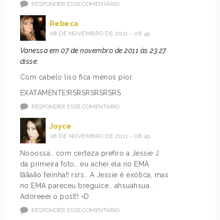
RESPONDER ESSE COMENTÁRIO
Rebeca
08 DE NOVEMBRO DE 2011 - 08:49
Vanessa em 07 de novembro de 2011 às 23:27
disse:
Com cabelo liso fica menos pior.
EXATAMENTE!RSRSRSRSRSRS
RESPONDER ESSE COMENTÁRIO
Joyce
08 DE NOVEMBRO DE 2011 - 08:49
Nooossa.. com certeza prefiro a Jessie J
da primeira foto.. eu achei ela no EMA
tããaão feiinha!! rsrs.. A Jessie é exótica, mas
no EMA pareceu breguice.. ahsuahsua..
Adoreeei o post!! =D
RESPONDER ESSE COMENTÁRIO