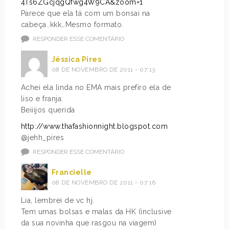
4Ts6ZGcjqgQfwg4W9CA&zoom=1
Parece que ela tá com um bonsai na
cabeça..kkk…Mesmo formato.
RESPONDER ESSE COMENTÁRIO
Jéssica Pires
08 DE NOVEMBRO DE 2011 - 07:13
Achei ela linda no EMA mais prefiro ela de
liso e franja.
Beiiijos querida
http://www.thafashionnight.blogspot.com
@jehh_pires
RESPONDER ESSE COMENTÁRIO
Francielle
08 DE NOVEMBRO DE 2011 - 07:16
Lia, lembrei de vc hj.
Tem umas bolsas e malas da HK (inclusive
da sua novinha que rasgou na viagem)