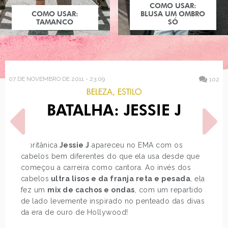
COMO USAR:
COMO USAR:
BLUSA UM OMBRO
TAMANCO
SÓ
07 DE NOVEMBRO DE 2011 - 23:09
102
BELEZA
,
ESTILO
BATALHA: JESSIE J
A britânica
Jessie J
apareceu no EMA com os
cabelos bem diferentes do que ela usa desde que
começou a carreira como cantora. Ao invés dos
POST ANTERIOR
PRÓXIMO POST
cabelos
ultra lisos e da franja reta e pesada
, ela
VÍDEO: COMO APLICAR
O QUE ELES PENSAM
fez um
mix de cachos e ondas
, com um repartido
CÍLIOS POSTIÇOS
SOBRE VESTIDOS - PARTE…
de lado levemente inspirado no penteado das divas
da era de ouro de Hollywood!