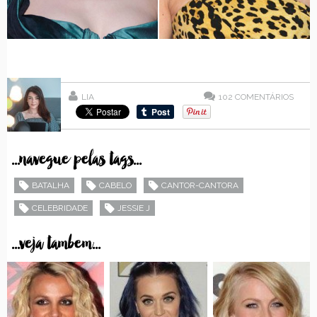
LIA
102
COMENTÁRIOS
...navegue pelas tags...
BATALHA
CABELO
CANTOR-CANTORA
CELEBRIDADE
JESSIE J
...veja tambem...