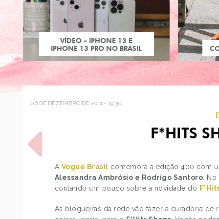
VÍDEO – IPHONE 13 E
IPHONE 13 PRO NO BRASIL
C
06 DE DEZEMBRO DE 2011 - 19:30
F*HITS 
A
Vogue Brasil
comemora a edição 400 com um
Alessandra Ambrósio e Rodrigo Santoro
. No
contando um pouco sobre a novidade do
F*Hit
POST ANTERIOR
DISCOTECANDO NA TIGER
As blogueiras da rede vão fazer a curadoria de 
ROBOCOP 90