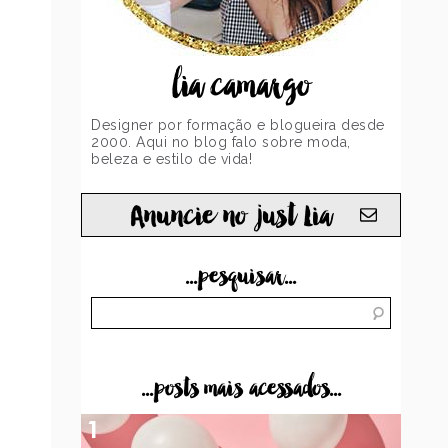
lia camargo
Designer por formação e blogueira desde
2000. Aqui no blog falo sobre moda,
beleza e estilo de vida!
Anuncie no just Lia
...pesquisar...
...posts mais acessados...
1