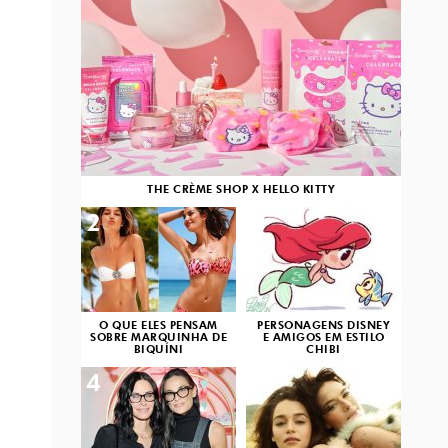
THE CRÈME SHOP X HELLO KITTY
2
3
O QUE ELES PENSAM
PERSONAGENS DISNEY
SOBRE MARQUINHA DE
E AMIGOS EM ESTILO
BIQUÍNI
CHIBI
4
5