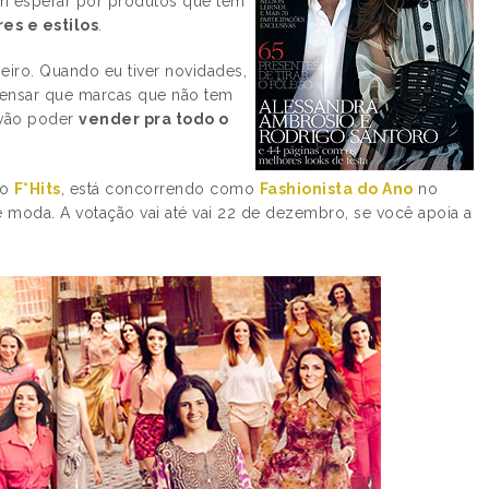
m esperar por produtos que tem
FESTA
es e estilos
.
neiro. Quando eu tiver novidades,
 pensar que marcas que não tem
 vão poder
vender pra todo o
do
F*Hits
, está concorrendo como
Fashionista do Ano
no
 moda. A votação vai até vai 22 de dezembro, se você apoia a