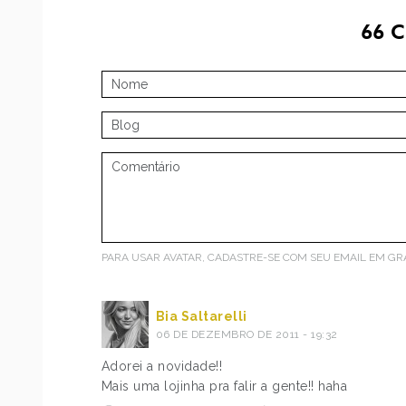
66
C
PARA USAR AVATAR, CADASTRE-SE COM SEU EMAIL EM
GR
Bia Saltarelli
06 DE DEZEMBRO DE 2011 - 19:32
Adorei a novidade!!
Mais uma lojinha pra falir a gente!! haha