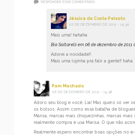
RESPONDER ESSE COMENTÁRIO
Jéssica da Costa Peixoto
07 DE DEZEMBRO DE 2011 - 15:30
Mais uma! hahaha
Bia Saltarelli em 06 de dezembro de 2011 à
Adorei a novidade!!
Mais uma lojinha pra falir a gente!! haha
Pam Machado
06 DE DEZEMBRO DE 2011 - 19:38
Adoro seu blog e você, Lia! Mas quero só ver s
os bolsos. Assim como essa batalha de bloguei
Marisa, marcas mais chiquezinhas, marcas mais 
realmente compra e usa Marisa. O que não acont
Realmente espero encontrar boas opções no e-