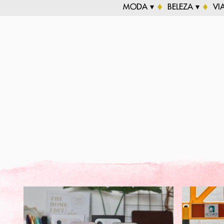
MODA ▾
BELEZA ▾
VI