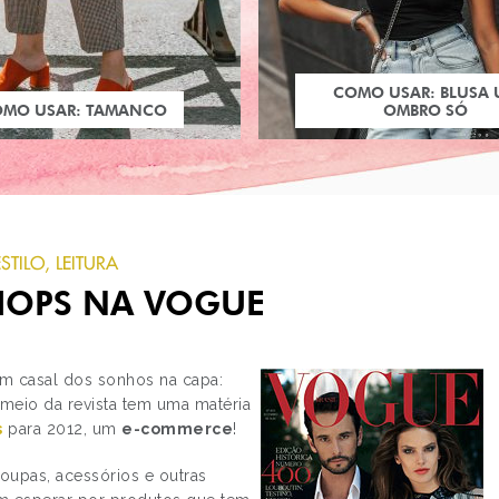
COMO USAR: BLUSA
OMO USAR: TAMANCO
OMBRO SÓ
ESTILO
,
LEITURA
SHOPS NA VOGUE
 casal dos sonhos na capa:
 meio da revista tem uma matéria
s
para 2012, um
e-commerce
!
PRÓXIMO POST
O QUE ELES PENSAM
roupas, acessórios e outras
SOBRE PENTEADOS D