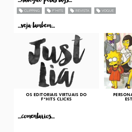
CLIPPING
F*HITS
REVISTA
VOGUE
...veja tambem...
OS EDITORIAIS VIRTUAIS DO
PERSON
F*HITS CLICKS
EST
...comentarios...