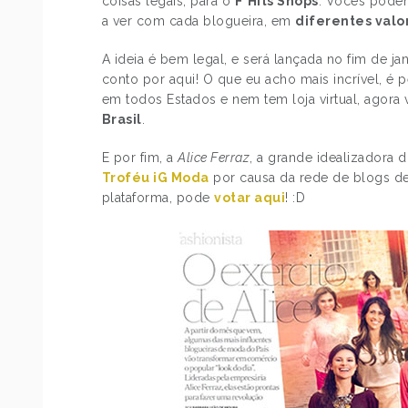
coisas legais, para o
F*Hits Shops
. Vocês pode
a ver com cada blogueira, em
diferentes valor
A ideia é bem legal, e será lançada no fim de ja
conto por aqui! O que eu acho mais incrível, é
em todos Estados e nem tem loja virtual, agora
Brasil
.
E por fim, a
Alice Ferraz
, a grande idealizadora 
Troféu iG Moda
por causa da rede de blogs de
plataforma, pode
votar aqui
! :D