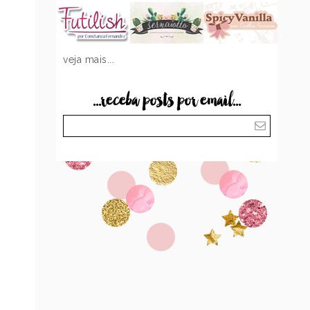
veja mais...
...receba posts por email...