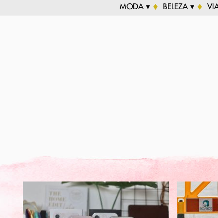
MODA ▾
BELEZA ▾
VI