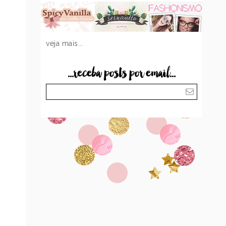
veja mais...
...receba posts por email...