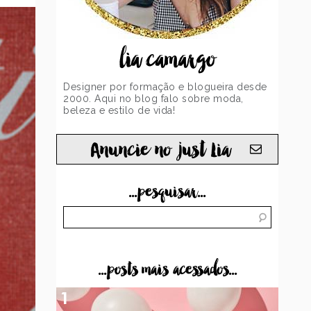
lia camargo
Designer por formação e blogueira desde
2000. Aqui no blog falo sobre moda,
beleza e estilo de vida!
Anuncie no just Lia
...pesquisar...
...posts mais acessados...
1