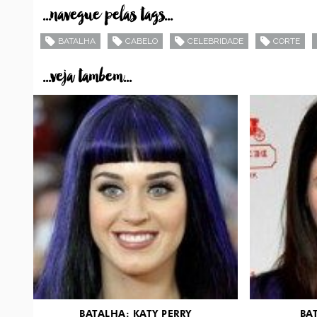
...navegue pelas tags...
BATALHA
CABELO
CELEBRIDADE
CORTE
...veja tambem...
BATALHA: KATY PERRY
BA