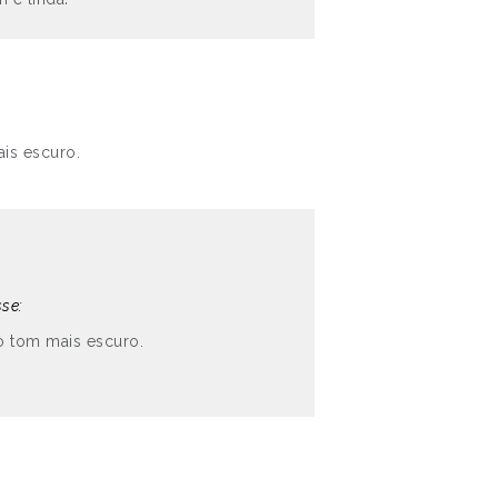
is escuro.
sse:
o tom mais escuro.