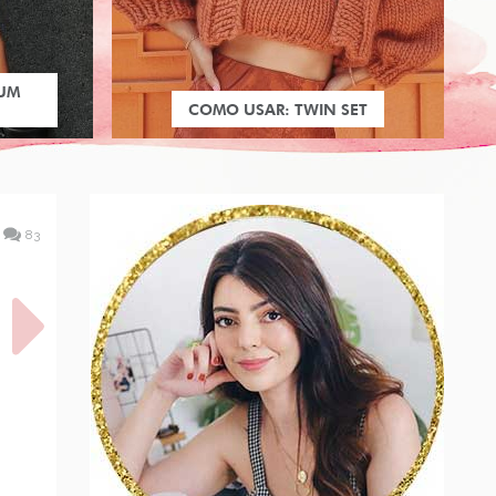
 UM
COMO USAR: TWIN SET
83
O