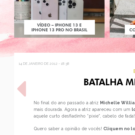
VÍDEO – IPHONE 13 E
IPHONE 13 PRO NO BRASIL
C
14 DE JANEIRO DE 2012 - 18:38
BATALHA M
No final do ano passado a atriz
Michelle Willi
mais dourada. Agora a atriz apareceu com um
l
aquele curto desfiadinho “pixie”, cabelo de fada!
POST ANTERIOR
LOOK DO DIA: CAMISA
Quero saber a opinião de vocês!
Cliquem no l
AZUL DE POÁ