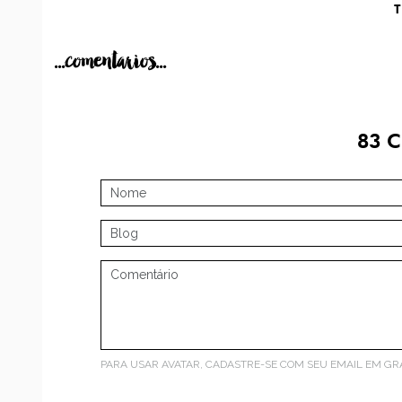
...comentarios...
83
C
PARA USAR AVATAR, CADASTRE-SE COM SEU EMAIL EM
GR