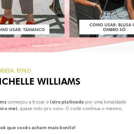
COMO USAR: BLUSA
OMO USAR: TAMANCO
OMBRO SÓ
BELEZA
,
ESTILO
ICHELLE WILLIAMS
ams
começou a trocar o
loiro platinado
por uma tonalidade
oiro mel
, quase indo pro ruivo. O corte continua o mesmo,
PRÓXIMO POST
LOOKS COM TÊNIS N
ook que vocês acham mais bonito!
FASHION RIO