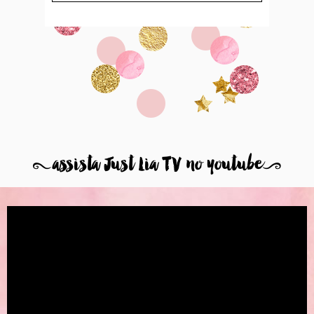
8
assista Just Lia TV no youtube
9