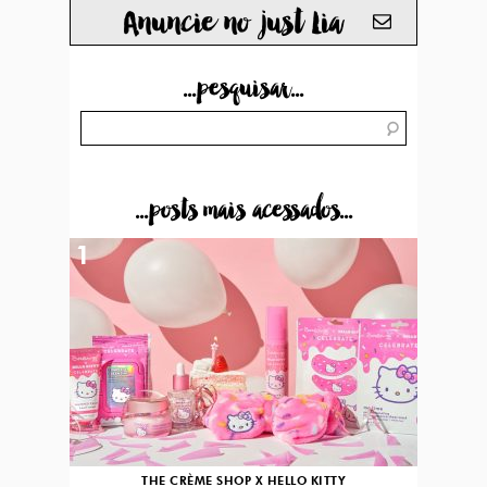
Anuncie no just Lia
...pesquisar...
...posts mais acessados...
1
THE CRÈME SHOP X HELLO KITTY