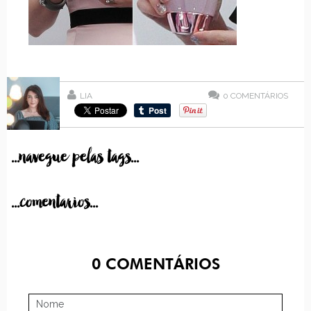
LIA
0
COMENTÁRIOS
...navegue pelas tags...
...comentarios...
0
COMENTÁRIOS