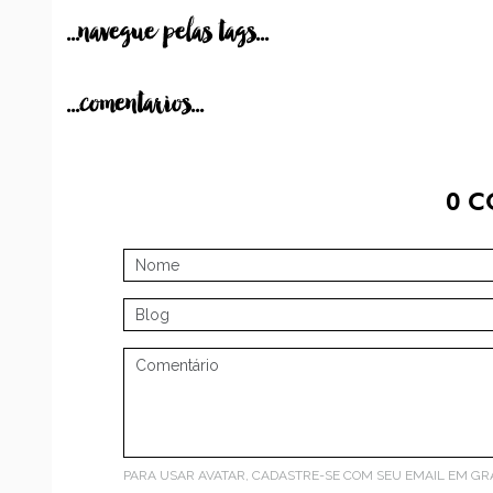
...navegue pelas tags...
...comentarios...
0
C
PARA USAR AVATAR, CADASTRE-SE COM SEU EMAIL EM
GR