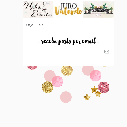
veja mais...
...receba posts por email...