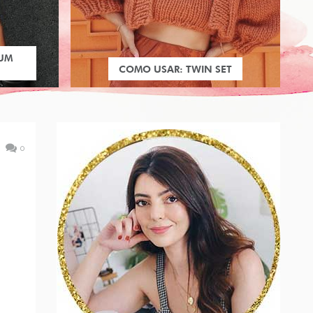
 UM
COMO USAR: TWIN SET
0