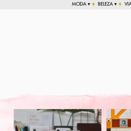
MODA ▾
BELEZA ▾
VI