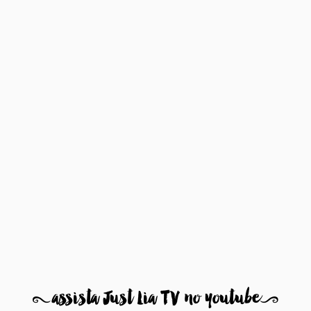
8
assista Just Lia TV no youtube
9