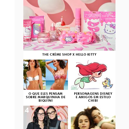
THE CRÈME SHOP X HELLO KITTY
2
3
O QUE ELES PENSAM
PERSONAGENS DISNEY
SOBRE MARQUINHA DE
E AMIGOS EM ESTILO
BIQUÍNI
CHIBI
4
5