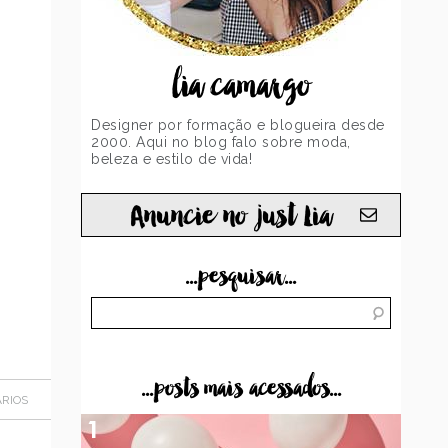
lia camargo
Designer por formação e blogueira desde
2000. Aqui no blog falo sobre moda,
beleza e estilo de vida!
Anuncie no just Lia
...pesquisar...
...posts mais acessados...
RIOS
1