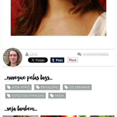
LÍVIA
77
COMENTÁRIOS
...navegue pelas tags...
ATOR-ATRIZ
BRASILEIRO
CELEBRIDADE
ESTILO DAS FAMOSAS
MODA
...veja tambem...