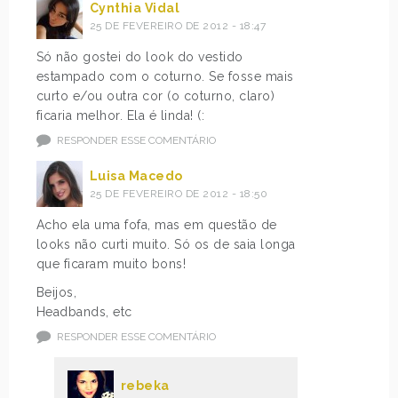
Cynthia Vidal
25 DE FEVEREIRO DE 2012 - 18:47
Só não gostei do look do vestido
estampado com o coturno. Se fosse mais
curto e/ou outra cor (o coturno, claro)
ficaria melhor. Ela é linda! (:
RESPONDER ESSE COMENTÁRIO
Luisa Macedo
25 DE FEVEREIRO DE 2012 - 18:50
Acho ela uma fofa, mas em questão de
looks não curti muito. Só os de saia longa
que ficaram muito bons!
Beijos,
Headbands, etc
RESPONDER ESSE COMENTÁRIO
rebeka