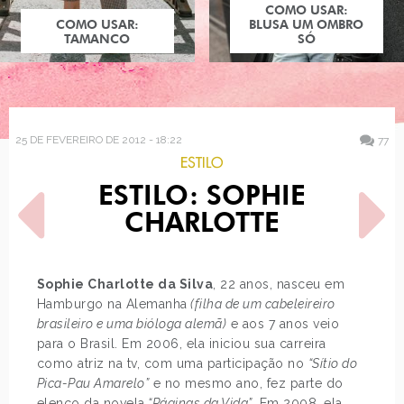
COMO USAR:
COMO USAR:
BLUSA UM OMBRO
TAMANCO
SÓ
25 DE FEVEREIRO DE 2012 - 18:22
77
ESTILO
ESTILO: SOPHIE
CHARLOTTE
Sophie Charlotte da Silva
, 22 anos, nasceu em
Hamburgo na Alemanha
(filha de um cabeleireiro
POST ANTERIOR
PRÓXIMO POST
brasileiro e uma bióloga alemã)
e aos 7 anos veio
AS GOLAS AVULSAS DA
LOOK DO DIA:
TOPSHOP
MACAQUINHO AZUL
para o Brasil. Em 2006, ela iniciou sua carreira
MARINHO
como atriz na tv, com uma participação no
“Sítio do
Pica-Pau Amarelo”
e no mesmo ano, fez parte do
elenco da novela
“Páginas da Vida”
. Em 2008, ela