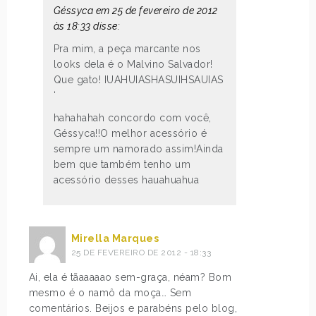
Géssyca em 25 de fevereiro de 2012
às 18:33 disse:
Pra mim, a peça marcante nos
looks dela é o Malvino Salvador!
Que gato! IUAHUIASHASUIHSAUIAS
‘
hahahahah concordo com você,
Géssyca!!O melhor acessório é
sempre um namorado assim!Ainda
bem que também tenho um
acessório desses hauahuahua
Mirella Marques
25 DE FEVEREIRO DE 2012 - 18:33
Ai, ela é tãaaaaao sem-graça, néam? Bom
mesmo é o namô da moça… Sem
comentários. Beijos e parabéns pelo blog,