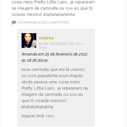
coisa meio Pretty Little Liars… já repararam
na imagem da camiseta ou sou eu que tô
viciada mesmo! ahahahahahahha
RESPONDER ESSE COMENTÁRIO
rebeka
26 DE FEVEREIRO DE 2012 -
16:51
Amanda em 25 de fevereiro de 2012
às 18:26 disse:
essa camiseta que ela tá usando
no look jaquetinha azul+chapéu
verde parece uma coisa meio
Pretty Little Liars… já repararam na
imagem da camiseta ou sou eu
que tô viciada mesmo!
ahahahahahahha
reparei tmb..rsrs….