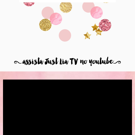
8
assista Just Lia TV no youtube
9