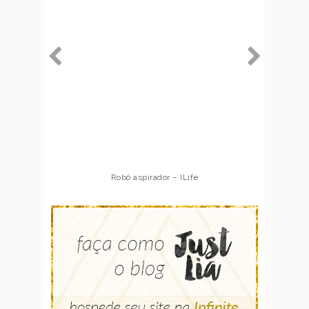
Robô aspirador – ILife