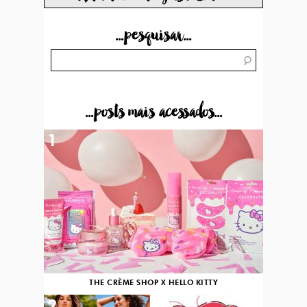
...pesquisar...
...posts mais acessados...
1
THE CRÈME SHOP X HELLO KITTY