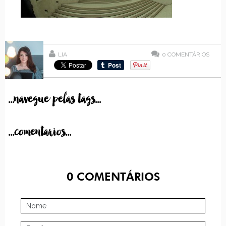
LIA
0
COMENTÁRIOS
...navegue pelas tags...
...comentarios...
0
COMENTÁRIOS