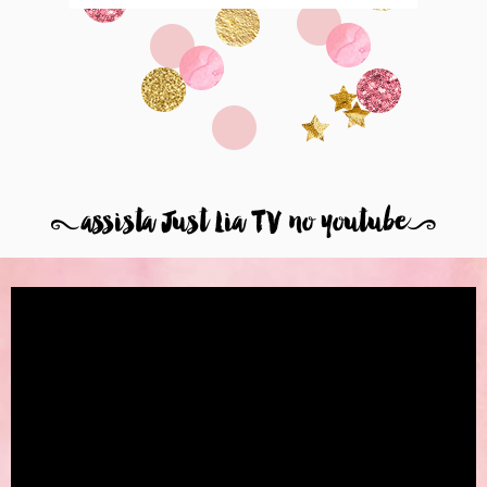
8
assista Just Lia TV no youtube
9