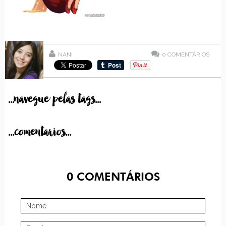
NANI
0
COMENTÁRIOS
...navegue pelas tags...
...comentarios...
0
COMENTÁRIOS