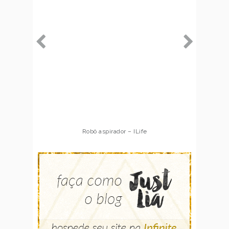
Robô aspirador – ILife