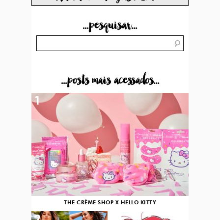
...pesquisar...
...posts mais acessados...
1
THE CRÈME SHOP X HELLO KITTY