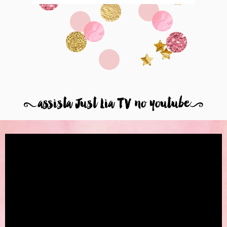
8
assista Just Lia TV no youtube
9