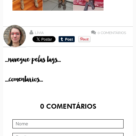
LÍVIA
0
COMENTÁRIOS
...navegue pelas tags...
...comentarios...
0
COMENTÁRIOS