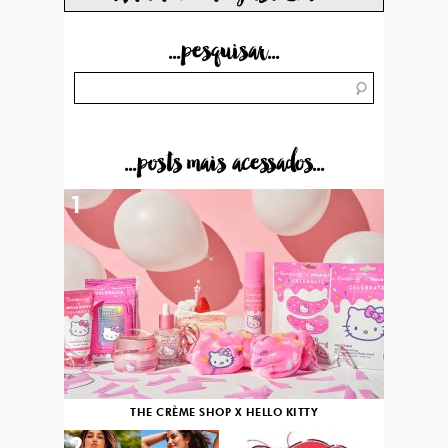
...pesquisar...
...posts mais acessados...
1
THE CRÈME SHOP X HELLO KITTY