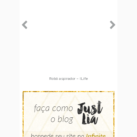
Robô aspirador – ILife