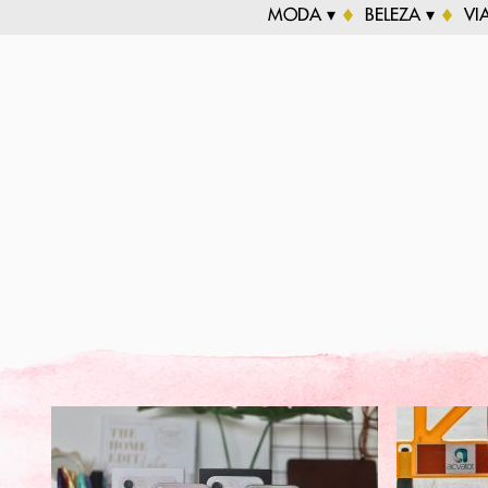
MODA ▾
BELEZA ▾
VI