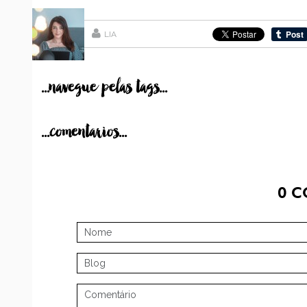
LIA
...navegue pelas tags...
...comentarios...
0
C