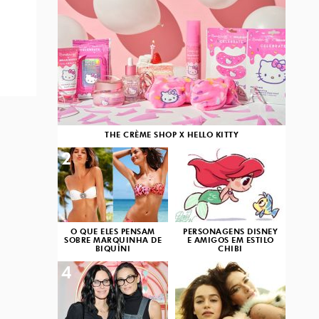
THE CRÈME SHOP X HELLO KITTY
2
3
O QUE ELES PENSAM
PERSONAGENS DISNEY
SOBRE MARQUINHA DE
E AMIGOS EM ESTILO
BIQUÍNI
CHIBI
4
5