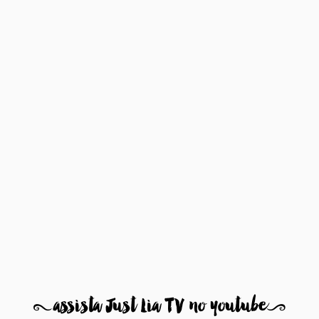
8
assista Just Lia TV no youtube
9