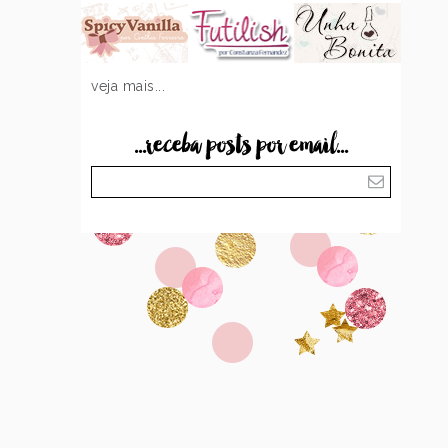
veja mais...
...receba posts por email...