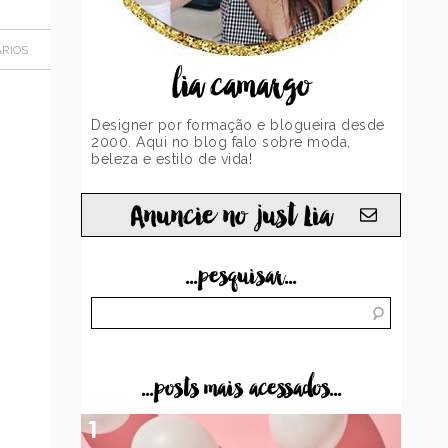
RIOS
lia camargo
Designer por formação e blogueira desde
2000. Aqui no blog falo sobre moda,
beleza e estilo de vida!
Anuncie no just Lia
...pesquisar...
...posts mais acessados...
1