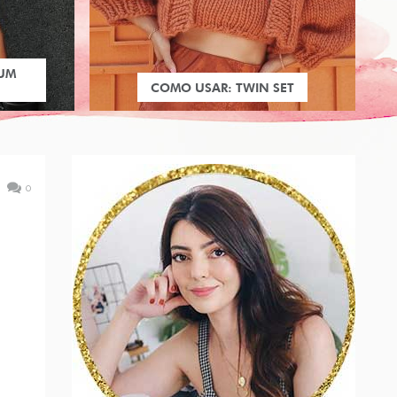
 UM
COMO USAR: TWIN SET
0