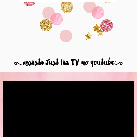
8
assista Just Lia TV no youtube
9