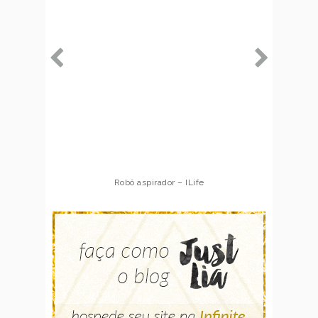
Robô aspirador – ILife