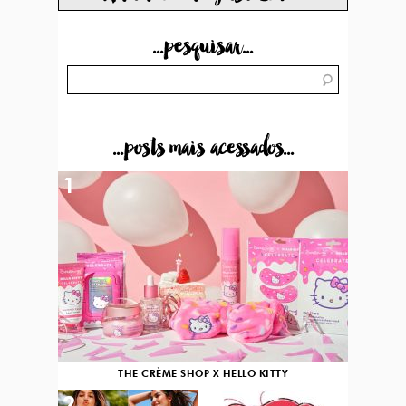
...pesquisar...
...posts mais acessados...
1
THE CRÈME SHOP X HELLO KITTY