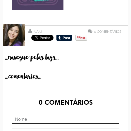
NANI
0
COMENTÁRIOS
...navegue pelas tags...
...comentarios...
0
COMENTÁRIOS