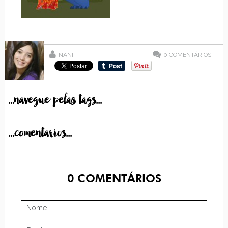
NANI
0
COMENTÁRIOS
...navegue pelas tags...
...comentarios...
0
COMENTÁRIOS