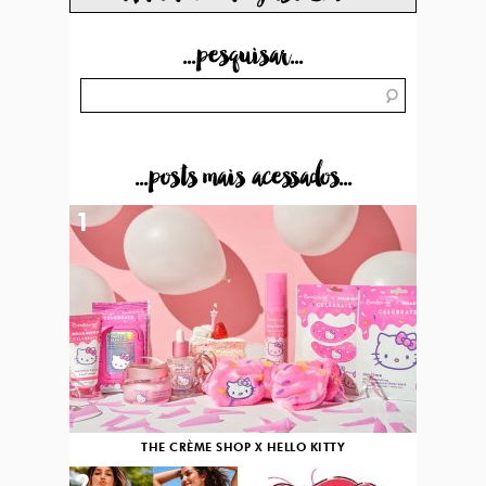
...pesquisar...
...posts mais acessados...
1
THE CRÈME SHOP X HELLO KITTY