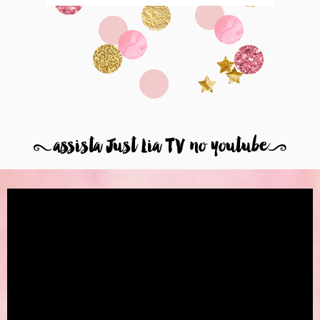
8
assista Just Lia TV no youtube
9