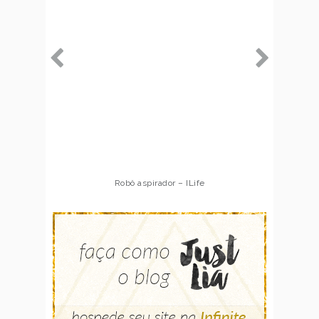
Robô aspirador – ILife