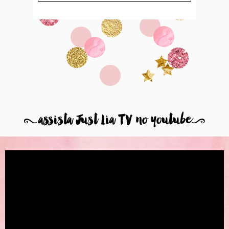
8
assista Just Lia TV no youtube
9