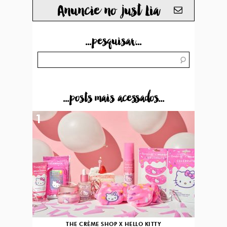
Anuncie no just Lia
...pesquisar...
...posts mais acessados...
1
THE CRÈME SHOP X HELLO KITTY