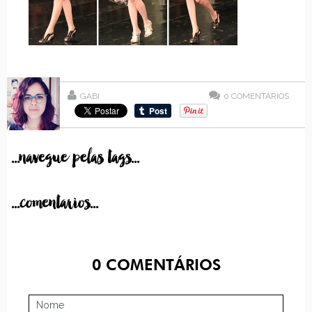
GABI
0
COMENTÁRIOS
...navegue pelas tags...
...comentarios...
0
COMENTÁRIOS