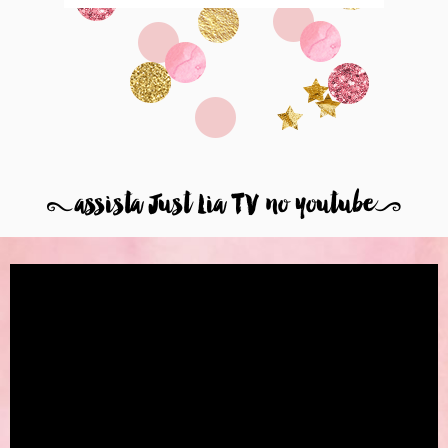
8
assista Just Lia TV no youtube
9