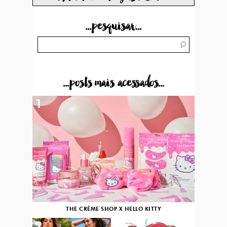
...pesquisar...
...posts mais acessados...
1
THE CRÈME SHOP X HELLO KITTY