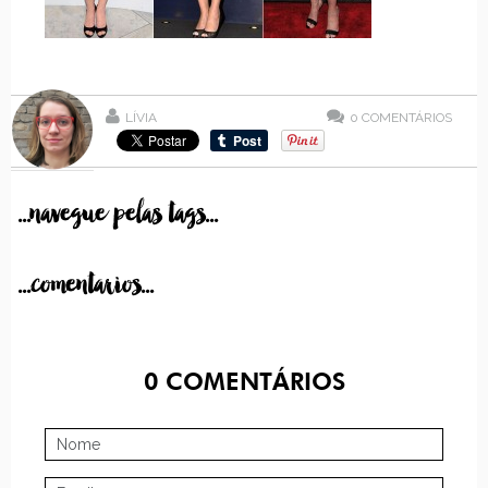
LÍVIA
0
COMENTÁRIOS
...navegue pelas tags...
...comentarios...
0
COMENTÁRIOS