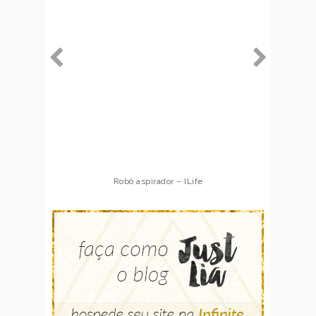
Robô aspirador – ILife