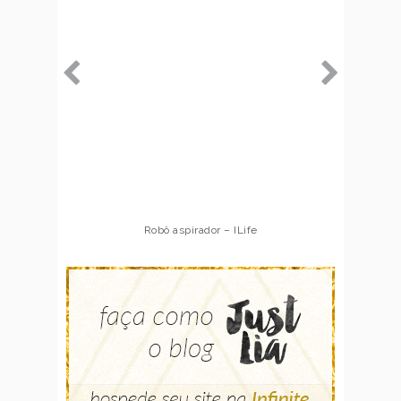
Robô aspirador – ILife