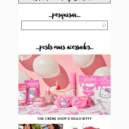
...pesquisar...
...posts mais acessados...
1
THE CRÈME SHOP X HELLO KITTY