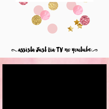
8
assista Just Lia TV no youtube
9