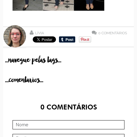
LÍVIA
0
COMENTÁRIOS
...navegue pelas tags...
...comentarios...
0
COMENTÁRIOS