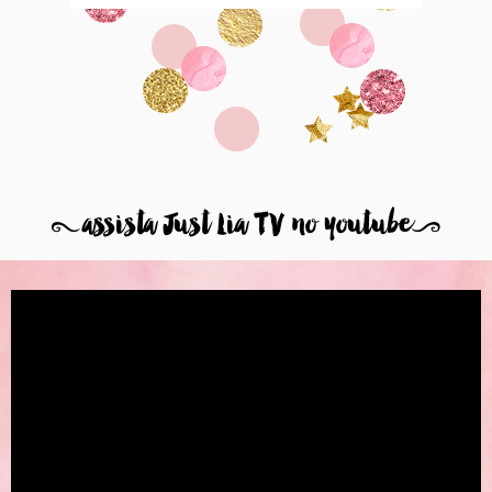
8
assista Just Lia TV no youtube
9