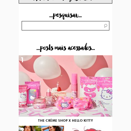
...pesquisar...
...posts mais acessados...
1
THE CRÈME SHOP X HELLO KITTY