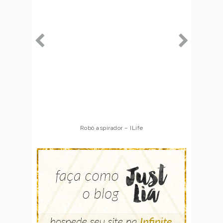
Robô aspirador – ILife