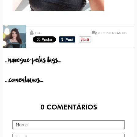
LIA
0
COMENTÁRIOS
...navegue pelas tags...
...comentarios...
0
COMENTÁRIOS