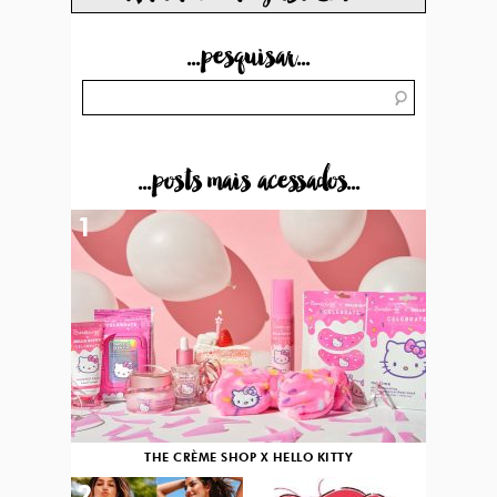
...pesquisar...
...posts mais acessados...
1
THE CRÈME SHOP X HELLO KITTY