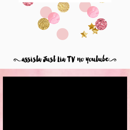
8
assista Just Lia TV no youtube
9