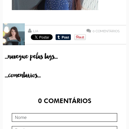
LIA
0
COMENTÁRIOS
...navegue pelas tags...
...comentarios...
0
COMENTÁRIOS