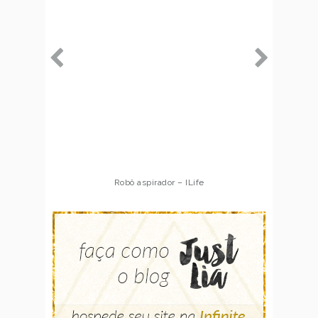
Robô aspirador – ILife