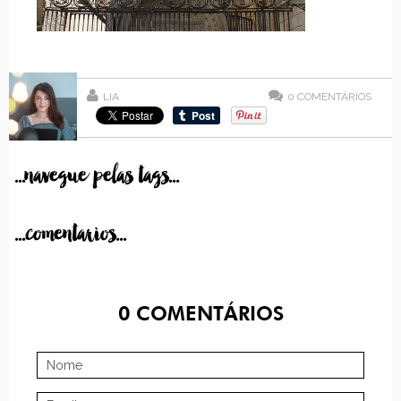
LIA
0
COMENTÁRIOS
...navegue pelas tags...
...comentarios...
0
COMENTÁRIOS