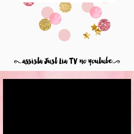
8
assista Just Lia TV no youtube
9