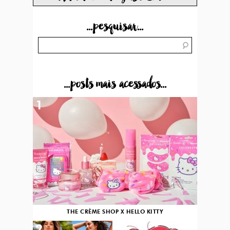
...pesquisar...
...posts mais acessados...
1
THE CRÈME SHOP X HELLO KITTY