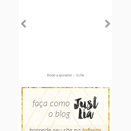
Robô aspirador – ILife