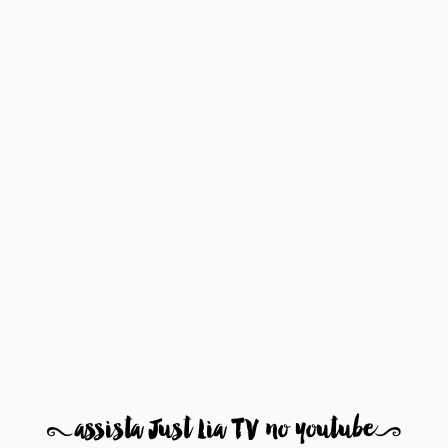
8
assista Just Lia TV no youtube
9