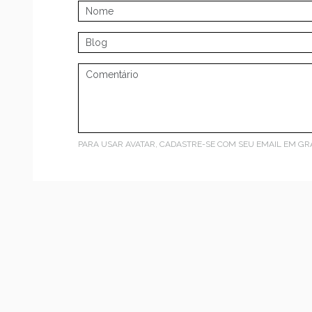
PARA USAR AVATAR, CADASTRE-SE COM SEU EMAIL EM
GR