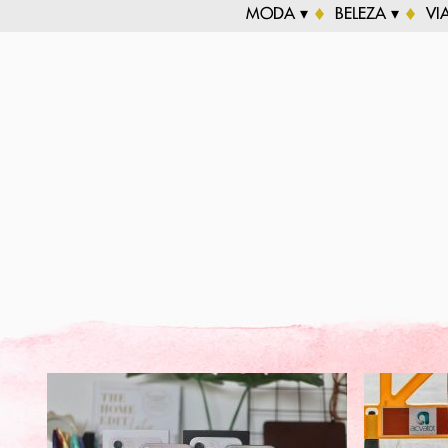
MODA ▾
BELEZA ▾
VI