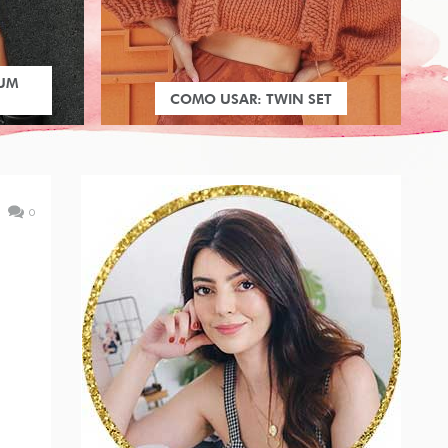
 UM
COMO USAR: TWIN SET
0