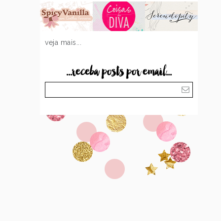
veja mais...
...receba posts por email...