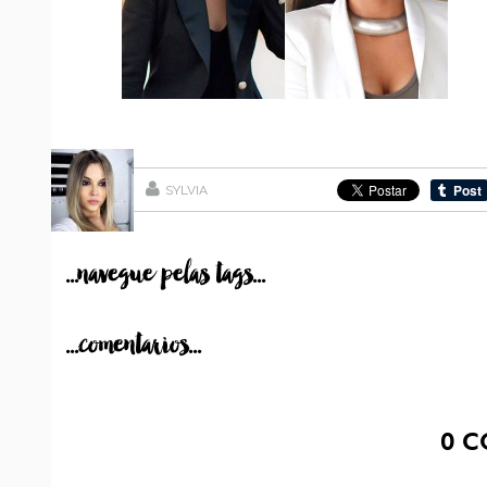
SYLVIA
...navegue pelas tags...
...comentarios...
0
C