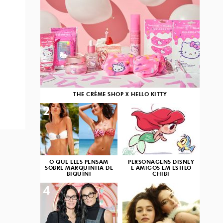
THE CRÈME SHOP X HELLO KITTY
2
3
O QUE ELES PENSAM
PERSONAGENS DISNEY
SOBRE MARQUINHA DE
E AMIGOS EM ESTILO
BIQUÍNI
CHIBI
4
5