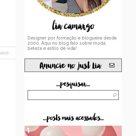
lia camargo
Designer por formação e blogueira desde
2000. Aqui no blog falo sobre moda,
beleza e estilo de vida!
RIOS
Anuncie no just Lia
...pesquisar...
...posts mais acessados...
1