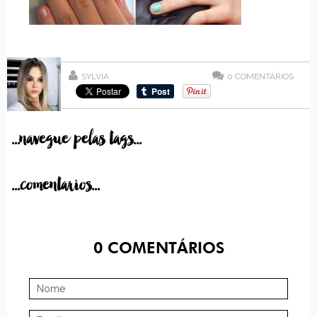
SYLVIA
0
COMENTÁRIOS
...navegue pelas tags...
...comentarios...
0
COMENTÁRIOS