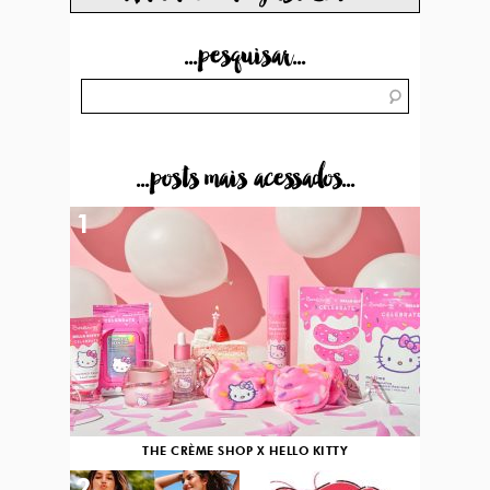
...pesquisar...
...posts mais acessados...
1
THE CRÈME SHOP X HELLO KITTY