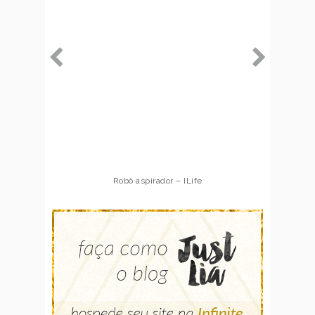
Robô aspirador – ILife