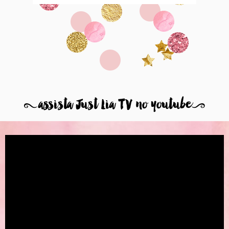
8
assista Just Lia TV no youtube
9