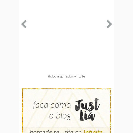
Robô aspirador – ILife