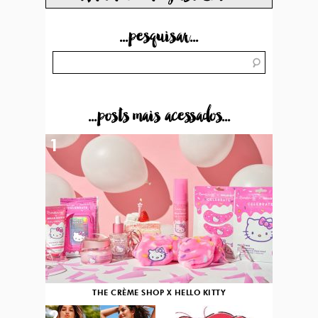
...pesquisar...
...posts mais acessados...
1
THE CRÈME SHOP X HELLO KITTY