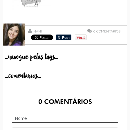
NANI
0
COMENTÁRIOS
...navegue pelas tags...
...comentarios...
0
COMENTÁRIOS