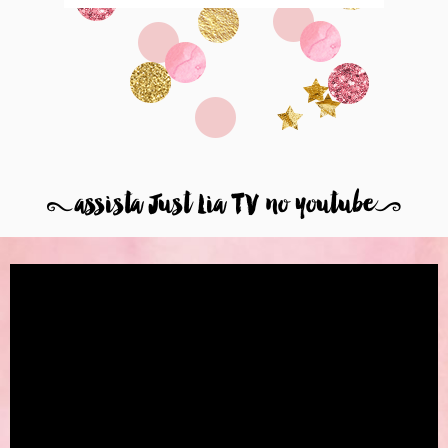
8
assista Just Lia TV no youtube
9