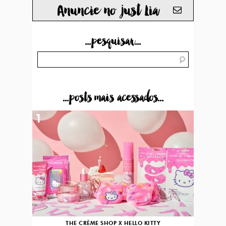
Anuncie no just Lia
...pesquisar...
...posts mais acessados...
1
THE CRÈME SHOP X HELLO KITTY