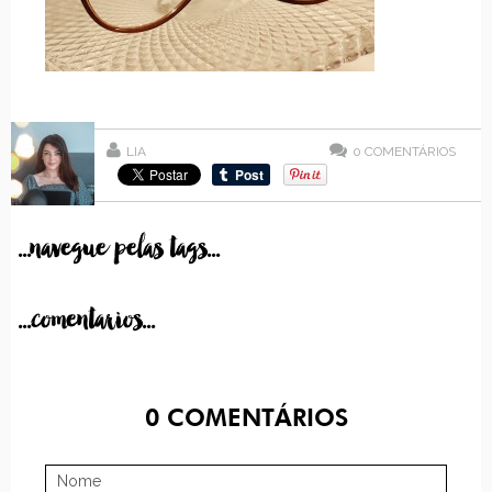
LIA
0
COMENTÁRIOS
...navegue pelas tags...
...comentarios...
0
COMENTÁRIOS