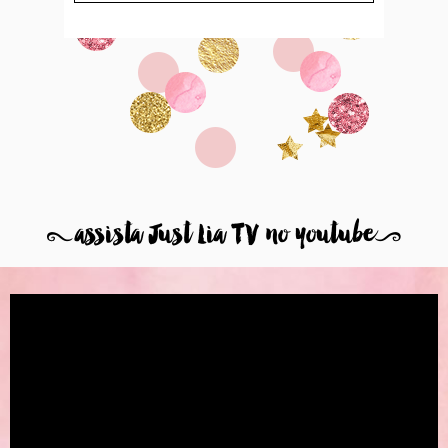
8
assista Just Lia TV no youtube
9