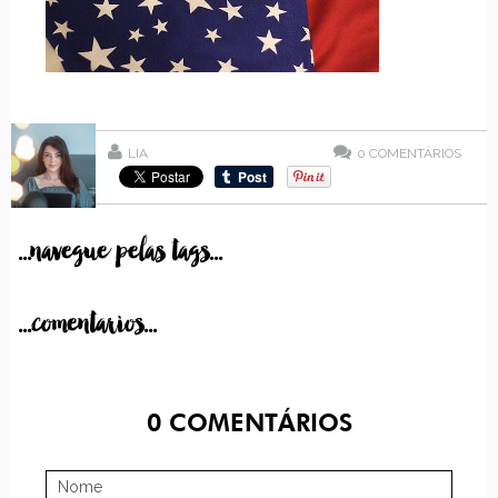
LIA
0
COMENTÁRIOS
...navegue pelas tags...
...comentarios...
0
COMENTÁRIOS