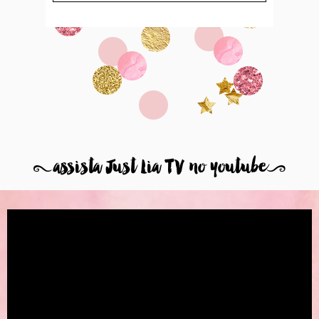
8
assista Just Lia TV no youtube
9