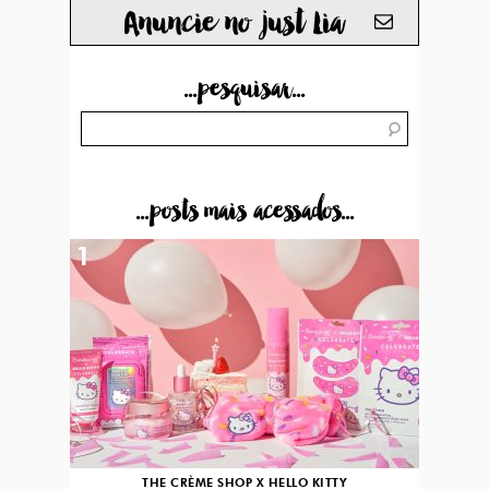
Anuncie no just Lia
...pesquisar...
...posts mais acessados...
1
THE CRÈME SHOP X HELLO KITTY