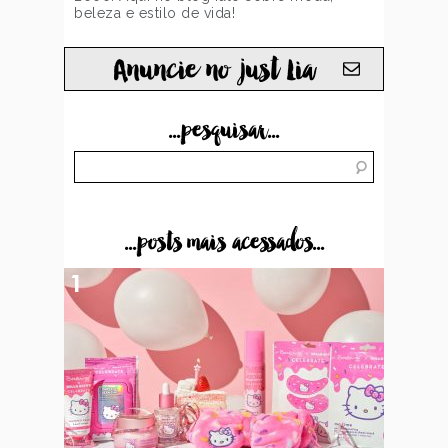
beleza e estilo de vida!
Anuncie no just Lia
...pesquisar...
...posts mais acessados...
1