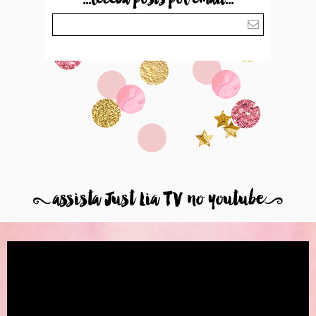
8
assista Just Lia TV no youtube
9