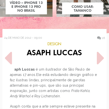
COMO USAR:
TAMANCO
24 DE MAIO DE 2012 - 09:00
16
DESIGN
ASAPH LUCCAS
Asaph Luccas
é um ilustrador de São Paulo de
apenas 17 anos.Ele está estudando design gráfico e
faz ilustras lindas, principalmente de garotas
POST ANTERIOR
PRÓXIMO POST
alternativas e pin-ups, que são sua principal
MISTURA PRONTA PARA
DESAFIO
inspiração, junto com artistas como
Frida Kahlo,
BOLO DE CANECA
#HPPORHERCHCOVITCH –
PARTE 3
Andy Warhol e Roy Lichenstein
.
Asaph conta que a arte sempre esteve presente na