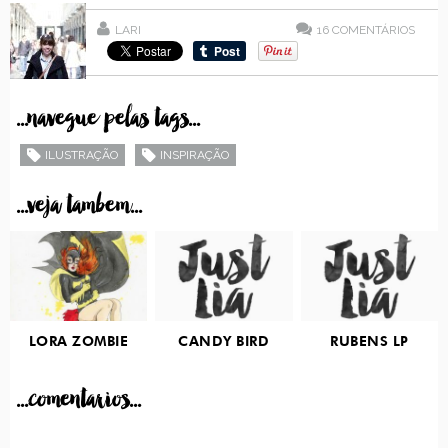
LARI
16
COMENTÁRIOS
...navegue pelas tags...
ILUSTRAÇÃO
INSPIRAÇÃO
...veja tambem...
LORA ZOMBIE
CANDY BIRD
RUBENS LP
...comentarios...