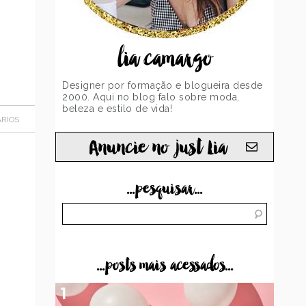
lia camargo
Designer por formação e blogueira desde
2000. Aqui no blog falo sobre moda,
beleza e estilo de vida!
RIOS
Anuncie no just Lia
...pesquisar...
...posts mais acessados...
1