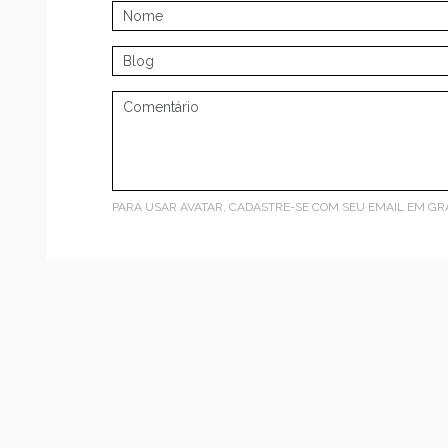
PARA USAR AVATAR, CADASTRE-SE COM SEU EMAIL EM
GR