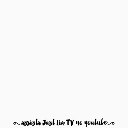
8
assista Just Lia TV no youtube
9