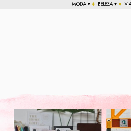
MODA ▾
BELEZA ▾
VI