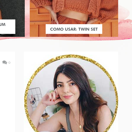
 UM
COMO USAR: TWIN SET
0