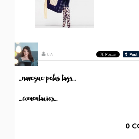
LIA
...navegue pelas tags...
...comentarios...
0
C