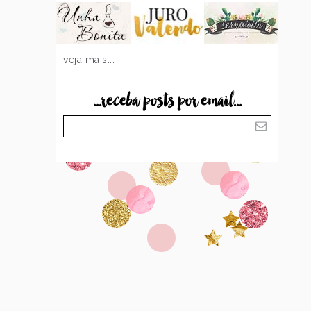
veja mais...
...receba posts por email...