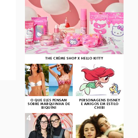
THE CRÈME SHOP X HELLO KITTY
2
3
O QUE ELES PENSAM
PERSONAGENS DISNEY
SOBRE MARQUINHA DE
E AMIGOS EM ESTILO
BIQUÍNI
CHIBI
4
5